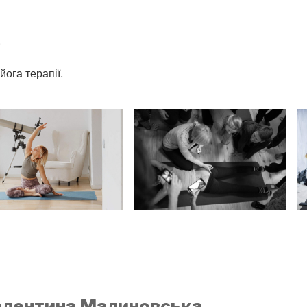
.
ога терапії.
алентина Малиновська