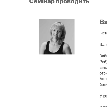
Семінар проводить
В
Інс
Вал
Займ
Рей
він
отри
Ашт
йоги
У 2