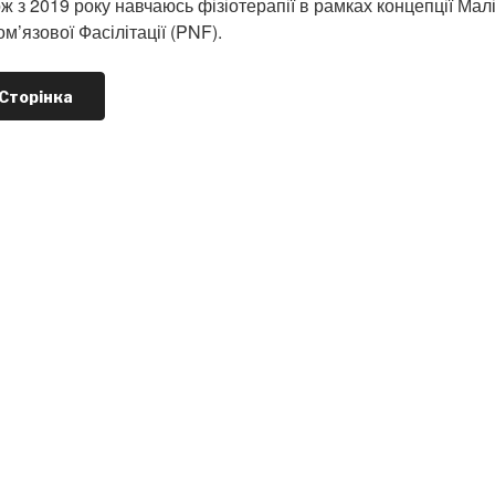
ож з 2019 року навчаюсь фізіотерапії в рамках концепції Ма
м’язової Фасілітації (PNF).
Сторінка