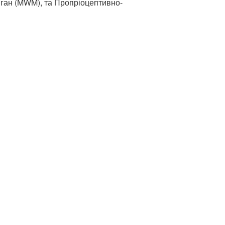
ліган (MWM), та Пропріоцептивно-