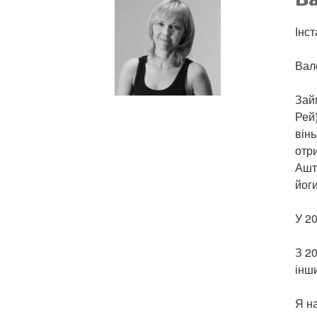
Інс
Вал
Займ
Рей
він
отри
Ашт
йоги
У 2
З 20
інши
Я на