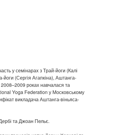
асть у семінарах з Трай-йоги (Калі
-йоги (Сергія Агапкіна), Аштанга-
У 2008–2009 роках навчалася та
tional Yoga Federation у Московському
ифікат викладача Аштанга-віньяса-
Дербі та Джоан Пельє.