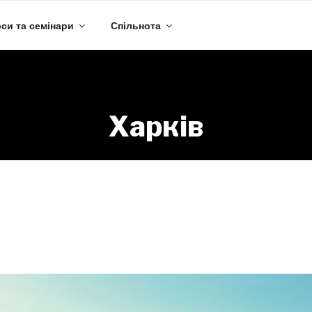
си та семінари
Спільнота
Харків
Город:
Харків