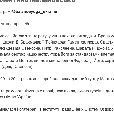
таграм
@balanceyoga_ukraine
ентина про себе:
аюся йогою з 1992 року, у 2003 почала викладати. Брала уч
), школи Д. Брахмачар’ї (Рейнхарда Гаментхаллера), Свастха
ьясі (Девіда Свенсона, Петрі Райсянена, Шарата Р. Джой ). 
мала сертифікацію інструктора йоги за стандартами Interna
анга-йога Центрі, диплом міжнародної Федерації Йоги, серт
 (Девід Свенсон).
009 та 2011 роках двічі пройшла викладацький курс у Марка 
11 року організую та є провідною викладачкою курсів підгот
х містах України.
вчалася йогатерапії в Інституті Традиційних Систем Оздоро