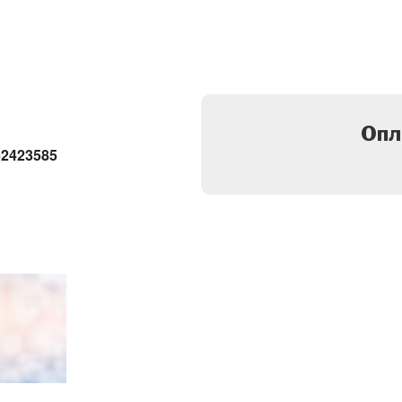
Опл
52423585