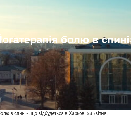
огатерапія болю в спині
лю в спині», що відбудеться в Харкові 28 квітня.