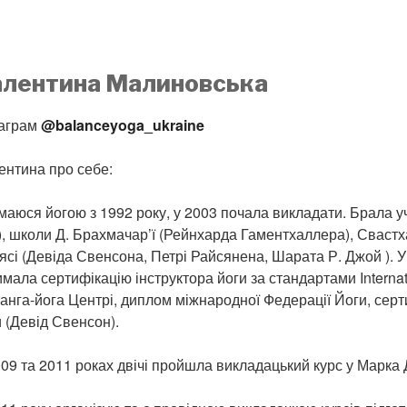
алентина Малиновська
таграм
@balanceyoga_ukraine
ентина про себе:
аюся йогою з 1992 року, у 2003 почала викладати. Брала уч
), школи Д. Брахмачар’ї (Рейнхарда Гаментхаллера), Свастха
ьясі (Девіда Свенсона, Петрі Райсянена, Шарата Р. Джой ). 
мала сертифікацію інструктора йоги за стандартами Interna
анга-йога Центрі, диплом міжнародної Федерації Йоги, серт
 (Девід Свенсон).
009 та 2011 роках двічі пройшла викладацький курс у Марка 