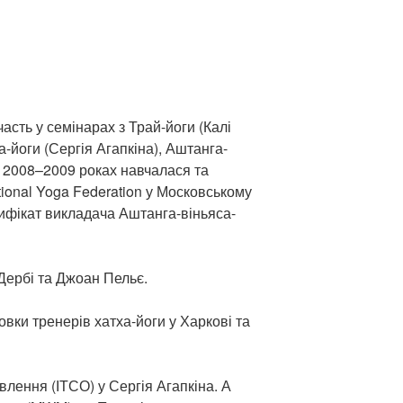
асть у семінарах з Трай-йоги (Калі
-йоги (Сергія Агапкіна), Аштанга-
У 2008–2009 роках навчалася та
tional Yoga Federation у Московському
ифікат викладача Аштанга-віньяса-
Дербі та Джоан Пельє.
овки тренерів хатха-йоги у Харкові та
влення (ІТСО) у Сергія Агапкіна. А