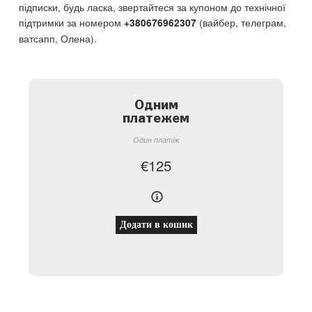
підписки, будь ласка, звертайтеся за купоном до технічної
підтримки за номером
(вайбер, телеграм,
+380676962307
ватсапп, Олена).
Одним
платежем
Один платіж
€
125
Додати в кошик