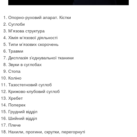
Опорно-руховий апарат. Кістки
Суглоби
М’язова структура
Хімія м’язової діяльності
Типи м’язових скорочень
Травми
Дисплазія з’єднувальної тканини
Звуки в суглобах
Стопа
Коліно
Тазостегновий суглоб
Крижово-клубовий суглоб
Хребет
Поперек
Грудний відділ
Шийний відділ
Плече
Нахили, прогини, скрутки, перегорнуті