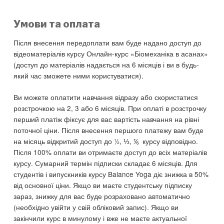
Умови та оплата
Після внесення передоплати вам буде надано доступ до
відеоматеріалів курсу Онлайн-курс «Біомеханіка в асанах»
(доступ до матеріалів надається на 6 місяців і ви в будь-
який час зможете ними користуватися).
Ви можете оплатити навчання відразу або скористатися
розстрочкою на 2, 3 або 6 місяців. При оплаті в розстрочку
перший платіж фіксує для вас вартість навчання на рівні
поточної ціни. Після внесення першого платежу вам буде
на місяць відкритий доступ до ½, ⅓, ⅙ курсу відповідно.
Після 100% оплати ви отримаєте доступ до всіх матеріалів
курсу. Сумарний термін підписки складає 6 місяців. Для
студентів і випускників курсу Balance Yoga діє знижка в 50%
від основної ціни. Якщо ви маєте студентську підписку
зараз, знижку для вас буде розраховано автоматично
(необхідно увійти у свій обліковий запис). Якщо ви
закінчили курс в минулому і вже не маєте актуальної