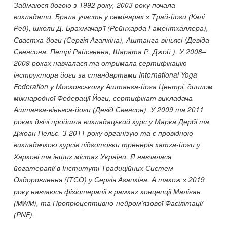
Займаюся йогою з 1992 року, 2003 року почала
викладати. Брала участь у семінарах з Трай-йоги (Калі
Рей), школи Д. Брахмачар’ї (Рейнхарда Гаментхаллера),
Свастха-йоги (Сергія Агапкіна), Аштанга-віньясі (Девіда
Свенсона, Петрі Райсянена, Шарата Р. Джой ). У 2008–
2009 роках навчалася та отримала сертифікацію
інструктора йоги за стандартами International Yoga
Federation у Московському Аштанга-йога Центрі, диплом
міжнародної Федерації Йоги, сертифікат викладача
Аштанга-віньяса-йоги (Девід Свенсон). У 2009 та 2011
роках двічі пройшла викладацький курс у Марка Дербі та
Джоан Пельє. З 2011 року організую та є провідною
викладачкою курсів підготовки тренерів хатха-йоги у
Харкові та інших містах України. Я навчалася
йогатерапії в Інституті Традиційних Систем
Оздоровлення (ІТСО) у Сергія Агапкіна. А також з 2019
року навчаюсь фізіотерапії в рамках концепції Маліган
(MWM), та Пропріоцептивно-нейром’язової Фасілітації
(PNF).