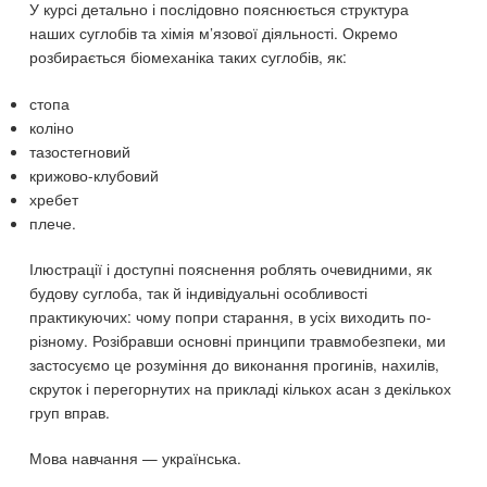
У курсі детально і послідовно пояснюється структура
наших суглобів та хімія м’язової діяльності. Окремо
розбирається біомеханіка таких суглобів, як:
стопа
коліно
тазостегновий
крижово-клубовий
хребет
плече.
Ілюстрації і доступні пояснення роблять очевидними, як
будову суглоба, так й індивідуальні особливості
практикуючих: чому попри старання, в усіх виходить по-
різному. Розібравши основні принципи травмобезпеки, ми
застосуємо це розуміння до виконання прогинів, нахилів,
скруток і перегорнутих на прикладі кількох асан з декількох
груп вправ.
Мова навчання — українська.