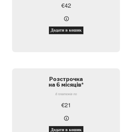
€
42
Додати в кошик
Розстрочка
на 6 місяців
*
6 платежів по
€
21
Додати в кошик