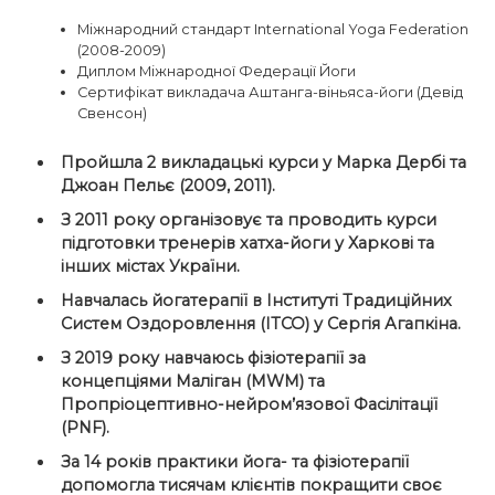
Міжнародний стандарт International Yoga Federation
(2008-2009)
Диплом Міжнародної Федерації Йоги
Сертифікат викладача Аштанга-віньяса-йоги (Девід
Свенсон)
Пройшла 2 викладацькі курси у Марка Дербі та
Джоан Пельє (2009, 2011).
З 2011 року організовує та проводить курси
підготовки тренерів хатха-йоги у Харкові та
інших містах України.
Навчалась йогатерапії в Інституті Традиційних
Систем Оздоровлення (ІТСО) у Сергія Агапкіна.
З 2019 року навчаюсь фізіотерапії за
концепціями Маліган (MWM) та
Пропріоцептивно-нейром’язової Фасілітації
(PNF).
За 14 років практики йога- та фізіотерапії
допомогла тисячам клієнтів покращити своє