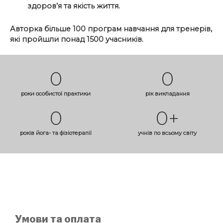
здоров’я та якість життя.
Авторка більше 100 програм навчання для тренерів,
які пройшли понад 1500 учасників.
0
0
роки особистої практики
рік викладання
0
0+
років йога- та фізіотерапії
учнів по всьому світу
Умови та оплата