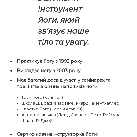
”
інструмент
йоги, який
звʼязує наше
тіло та увагу.
Практикує йогу з 1992 року.
Викладає йогу з 2003 року.
Має багатий досвід участі у семінарах та
тренінгах з різних напрямків йоги:
Трай-йога (Калі Рей)
Школа Д. Брахмачар’ї (Рейнхард Гаментхаллер)
Свастха-йога (Сергій Агапкін)
Аштанга-віньяса (Девід Свенсон, Петрі Райсянен,
Шарат Р. Джой)
Сертифікована інструкторка йоги: