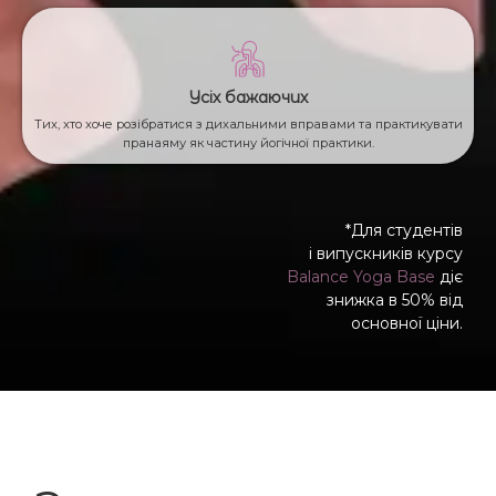
Усіх бажаючих
Тих, хто хоче розібратися з дихальними вправами та практикувати
пранаяму як частину йогічної практики.
*Для студентів
і випускників курсу
Balance Yoga Base
діє
знижка в 50% від
основної ціни.