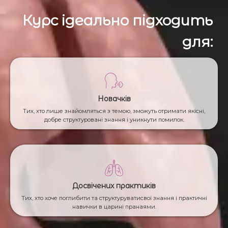
Курс ідеально підходить
для:
Новачків
Тих, хто лише знайомляться з темою, зможуть отримати якісні,
добре структуровані знання і уникнути помилок.
Досвічених практиків
Тих, хто хоче поглибити та структуруватисвої знання і практичні
навички в царині пранаями.