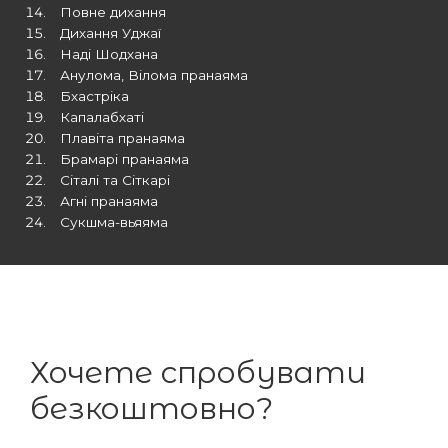
Повне дихання
Дихання Уджаї
Наді Шодхана
Анулома, Вілома пранаяма
Бхастріка
Капалабхаті
Плавіта пранаяма
Брамарі пранаяма
Сіталі та Сіткарі
Агні пранаяма
Сукшма-вьяяма
Хочете спробувати
безкоштовно?