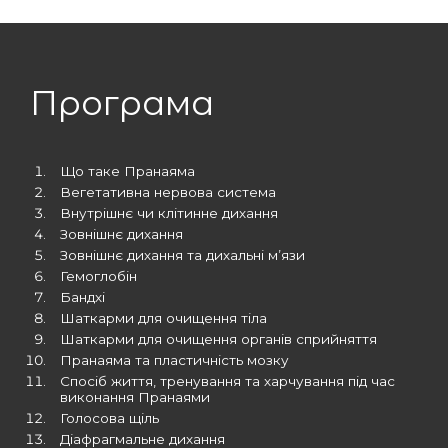
Програма
Що таке Пранаяма
Вегетативна нервова система
Внутрішнє чи клітинне дихання
Зовнішнє дихання
Зовнішнє дихання та дихальні мʼязи
Гемоглобін
Бандхі
Шаткарми для очищення тіла
Шаткарми для очищення органів сприйняття
Пранаяма та пластичність мозку
Спосіб життя, тренування та харчування під час
виконання Пранаями
Голосова щіль
Діафрагмальне дихання