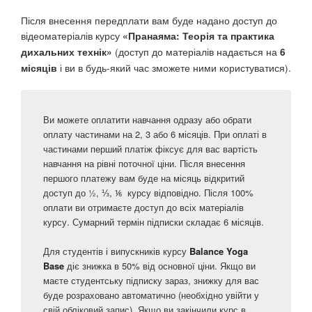
Після внесення передплати вам буде надано доступ до
відеоматеріалів курсу
«Пранаяма: Теорія та практика
(доступ до матеріалів надається на
дихальних технік»
6
і ви в будь-який час зможете ними користуватися).
місяців
Ви можете оплатити навчання одразу або обрати
оплату частинами на 2, 3 або 6 місяців. При оплаті в
частинами перший платіж фіксує для вас вартість
навчання на рівні поточної ціни. Після внесення
першого платежу вам буде на місяць відкритий
доступ до ½, ⅓, ⅙ курсу відповідно. Після 100%
оплати ви отримаєте доступ до всіх матеріалів
курсу. Сумарний термін підписки складає 6 місяців.
Для студентів і випускників курсу
Balance Yoga
Base
діє знижка в 50% від основної ціни. Якщо ви
маєте студентську підписку зараз, знижку для вас
буде розраховано автоматично (необхідно увійти у
свій обліковий запис). Якщо ви закінчили курс в