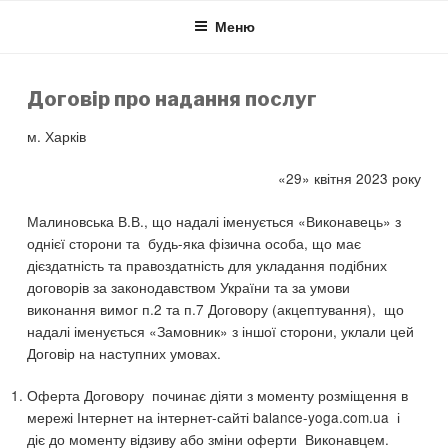
Skip
Меню
to
content
Договір про надання послуг
м. Харків
«29» квітня 2023 року
Малиновська В.В., що надалі іменується «Виконавець» з
однієї сторони та будь-яка фізична особа, що має
дієздатність та правоздатність для укладання подібних
договорів за законодавством України та за умови
виконання вимог п.2 та п.7 Договору (акцептування), що
надалі іменується «Замовник» з іншої сторони, уклали цей
Договір на наступних умовах.
Оферта Договору починає діяти з моменту розміщення в
мережі Інтернет на інтернет-сайті balance-yoga.com.ua і
діє до моменту відзиву або зміни оферти Виконавцем.