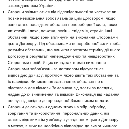
законодавством України.
Сторони звільняються від відповідальності за часткове чи
повне невиконання зобов’язань за цим Договором, якщо
воно стало наслідком обставин непереборної сили, таких
як: стихійні лиха, пожежа, повінь, епідемія, страйк, інші
обставини, якщо вони вплинули на виконання Сторонами
цього Договору. Під обставинами непереборної сили треба
розуміти обставини, що виникли протягом терміну дії цього
Договору в результаті непередбачених та невідворотних
Сторонами подій. У цих випадках термін виконання
Сторонами зобов’язань за договором відсувається
відповідно до часу, протягом якого діють такі обставини та
їх наслідки. Виникнення зазначених обставин не є
підставою для відмови Замовника від плати за послуги,
надані до їх виникнення та відмови Виконавця від надання
послуг відповідно до проведеної Замовником оплати.
Сторони дають один одному згоду на збір, обробку,
зберігання та використання персональних даних, які
стають відомими їм у зв’язку з укладенням цього Договору,
в межах, в яких це необхідно відповідно до вимог чинного