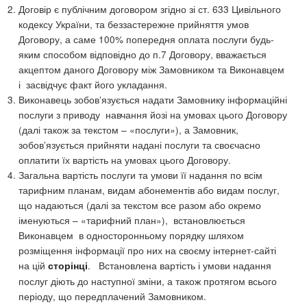
Договір є публічним договором згідно зі ст. 633 Цивільного
кодексу України, та беззастережне прийняття умов
Договору, а саме 100% попередня оплата послуги будь-
яким способом відповідно до п.7 Договору, вважається
акцептом даного Договору між Замовником та Виконавцем
і засвідчує факт його укладання.
Виконавець зобов’язується надати Замовнику інформаційні
послуги з приводу навчання йозі на умовах цього Договору
(далі також за текстом – «послуги»), а Замовник,
зобов’язується прийняти надані послуги та своєчасно
оплатити їх вартість на умовах цього Договору.
Загальна вартість послуги та умови її надання по всім
тарифним планам, видам абонементів або видам послуг,
що надаються (далі за текстом все разом або окремо
іменуються – «тарифний план»), встановлюється
Виконавцем в односторонньому порядку шляхом
розміщення інформації про них на своєму інтернет-сайті
на цій
. Встановлена вартість і умови надання
сторінці
послуг діють до наступної зміни, а також протягом всього
періоду, що передплачений Замовником.