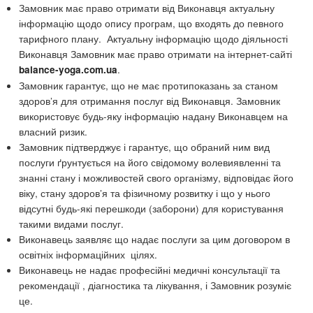
Замовник має право отримати від Виконавця актуальну
інформацію щодо опису програм, що входять до певного
тарифного плану. Актуальну інформацію щодо діяльності
Виконавця Замовник має право отримати на інтернет-сайті
.
balance-yoga.com.ua
Замовник гарантує, що не має протипоказань за станом
здоров’я для отримання послуг від Виконавця. Замовник
використовує будь-яку інформацію надану Виконавцем на
власний ризик.
Замовник підтверджує і гарантує, що обраний ним вид
послуги ґрунтується на його свідомому волевиявленні та
знанні стану і можливостей свого організму, відповідає його
віку, стану здоров’я та фізичному розвитку і що у нього
відсутні будь-які перешкоди (заборони) для користування
такими видами послуг.
Виконавець заявляє що надає послуги за цим договором в
освітніх інформаційних цілях.
Виконавець не надає професійні медичні консультації та
рекомендації , діагностика та лікування, і Замовник розуміє
це.