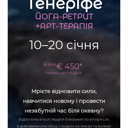
Тенеріфе
ЙОГА-РЕТРИТ
+АРТ-ТЕРАПІЯ
10–20 січня
€ 450*
€ 500
* тільки до 1 грудня
Мрієте відновити сили,
навчитися новому і провести
незабутній час біля океану?
Відпочинь в колі людей близьких по інтересах,
в дивовижному місці з видом на океан та вулкан