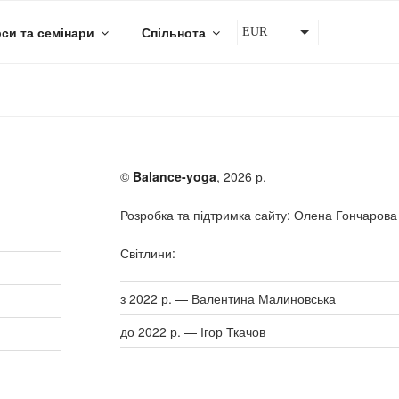
си та семінари
Спільнота
EUR
UAH
USD
©
Balance-yoga
, 2026 р.
Розробка та підтримка сайту: Олена Гончарова
Світлини:
з 2022 р. — Валентина Малиновська
до 2022 р. — Ігор Ткачов