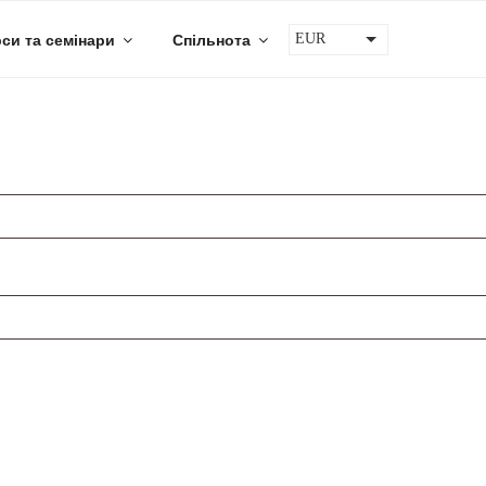
си та семінари
Спільнота
EUR
UAH
USD