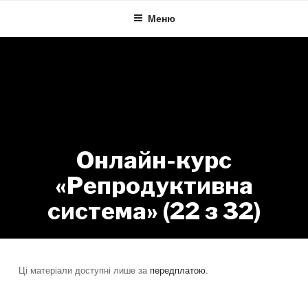
Skip
Меню
to
content
Онлайн-курс
«Репродуктивна
система» (22 з 32)
Ці матеріали доступні лише за
передплатою
.