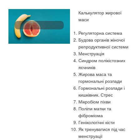
Калькулятор жирової
маси
Регуляторна система
Будова органів жіночої
репродуктивної системи
Менструація
Синдром полікістозних
яєчників
Жирова маса та
гормональні розлади
Гормональні розлади і
кишківник. Стрес
Мікробіом піхви
Поліпи матки та
фіброміома
Генікологічні кісти
Як тренуватися під час
менструації