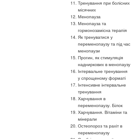
Тренування при болісних
місячних
Менопауза
Менопауза та
гормонозамісна терапія
Як тренуватися у
переменопаузу та під час
менопаузи
Прогин, як стимуляція
надниркових в менопаузу
Інтервальне тренування
у спрощеному форматі
Інтенсивне інтервальне
тренування
Харчування в
переменопаузу. Білок
Харчування. Вітаміни та
мінерали
Остеопороз та рахіт в
переменопаузу