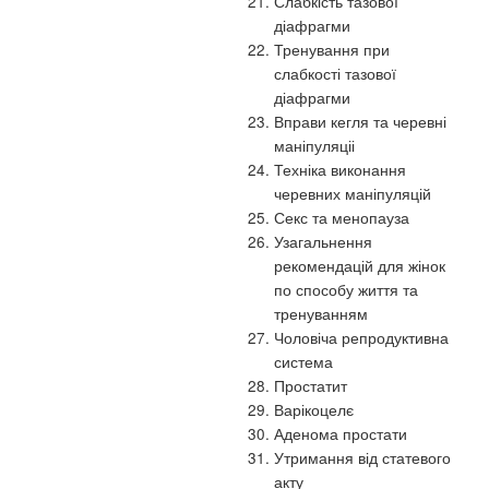
Слабкість тазової
діафрагми
Тренування при
слабкості тазової
діафрагми
Вправи кегля та черевні
маніпуляціі
Техніка виконання
черевних маніпуляцій
Секс та менопауза
Узагальнення
рекомендацій для жінок
по способу життя та
тренуванням
Чоловіча репродуктивна
система
Простатит
Варікоцелє
Аденома простати
Утримання від статевого
акту