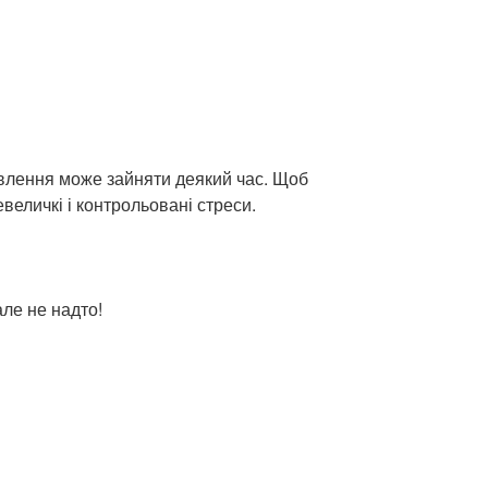
овлення може зайняти деякий час. Щоб
евеличкі і контрольовані стреси.
але не надто!