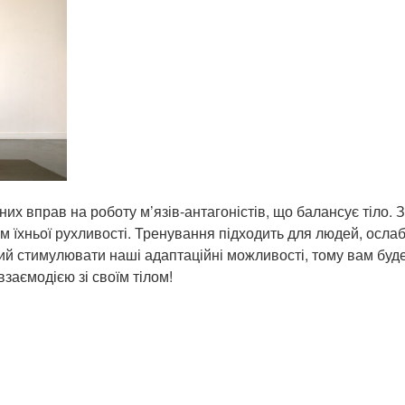
х вправ на роботу м’язів-антагоністів, що балансує тіло. З
м їхньої рухливості. Тренування підходить для людей, ослаб
ий стимулювати наші адаптаційні можливості, тому вам буд
заємодією зі своїм тілом!