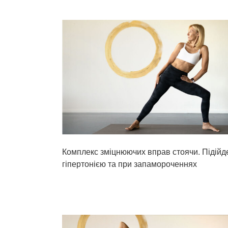
Комплекс зміцнюючих вправ стоячи. Підійде 
гіпертонією та при запамороченнях