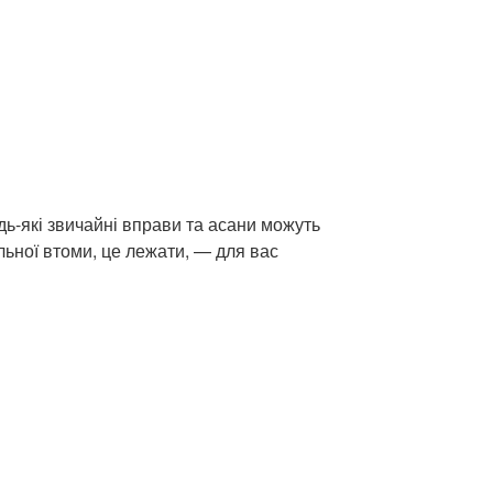
дь-які звичайні вправи та асани можуть
льної втоми, це лежати, — для вас