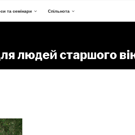
си та семінари
Спільнота
ля людей старшого ві
Серия:
Для людей старшого віку