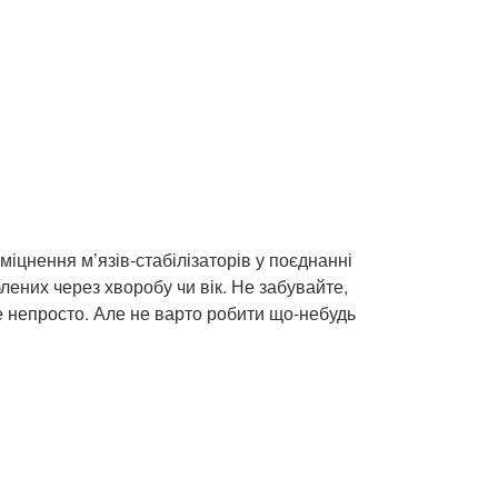
міцнення м’язів-стабілізаторів у поєднанні
лених через хворобу чи вік. Не забувайте,
е непросто. Але не варто робити що-небудь