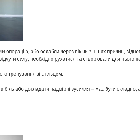
и операцію, або ослабли через вік чи з інших причин, відн
відчути силу, необхідно рухатися та створювати для нього н
го тренування зі стільцем.
ти біль або докладати надмірні зусилля – має бути складно, 