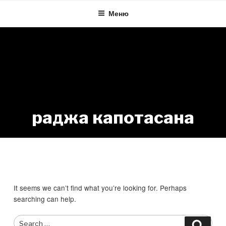
Skip
Меню
to
content
раджа капотасана
Nothing Found
It seems we can’t find what you’re looking for. Perhaps
searching can help.
Search
Searc