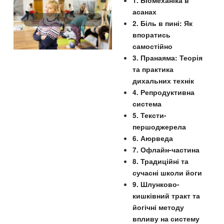
1. Біомеханіка в
асанах
2. Біль в пині: Як
впоратись
самостійно
3. Пранаяма: Теорія
та практика
дихальних технік
4. Репродуктивна
система
5. Тексти-
першоджерела
6. Аюрведа
7. Офлайн-частина
8. Традиційні та
сучасні школи йоги
9. Шлунково-
кишківний тракт та
йогічні методу
впливу на систему