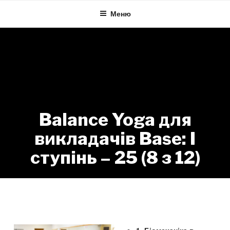
Skip
Меню
to
content
Balance Yoga для
викладачів Base: I
ступінь – 25 (8 з 12)