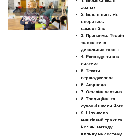
1. Біомеханіка в
асанах
2. Біль в пині: Як
впоратись
самостійно
3. Пранаяма: Теорія
та практика
дихальних технік
4. Репродуктивна
система
5. Тексти-
першоджерела
6. Аюрведа
7. Офлайн-частина
8. Традиційні та
сучасні школи йоги
9. Шлунково-
кишківний тракт та
йогічні методу
впливу на систему