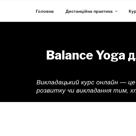
Skip
to
Головна
Дистанційна практика
Кур
content
Balance Yoga д
Викладацький курс онлайн — це
розвитку чи викладання тим, х