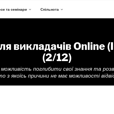
си та семінари
Спільнота
ля викладачів Online (I
(2/12)
 можливість поглибити свої знання та роз
то з якоїсь причини не має можливості від