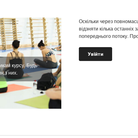
Оскільки через повномас
відзняти кілька останніх з
попереднього потоку. Про
Увійти
икам курсу. Будь
н з них.