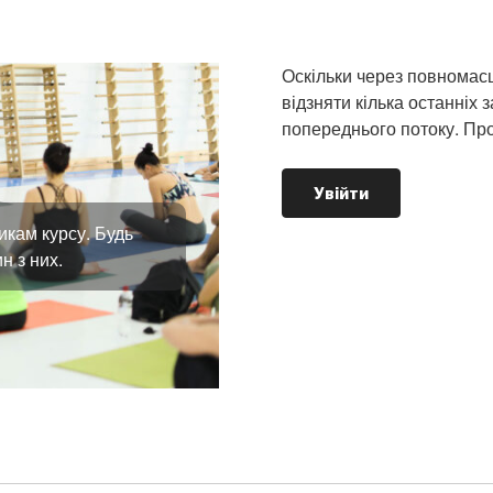
Оскільки через повномас
відзняти кілька останніх з
попереднього потоку. Про
Увійти
икам курсу. Будь
н з них.