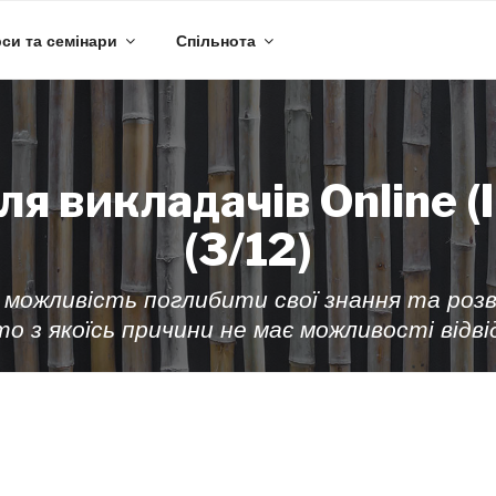
си та семінари
Спільнота
ля викладачів Online (I
(3/12)
 можливість поглибити свої знання та роз
то з якоїсь причини не має можливості від