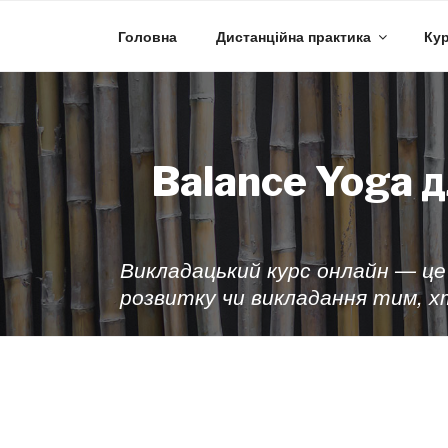
Skip
to
Головна
Дистанційна практика
Кур
content
Balance Yoga д
Викладацький курс онлайн — це
розвитку чи викладання тим, х