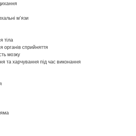
дихання
хальні мʼязи
я тіла
 органів сприйняття
сть мозку
ня та харчування під час виконання
я
аяма