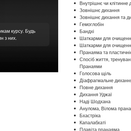
Внутрішнє чи клітинне 
Зовнішнє дихання
Зовнішнє дихання та ди
Гемоглобін
икам курсу. Будь
Бандхі
н з них.
Шаткарми для очищенн
Шаткарми для очищення
Пранаяма та пластичні
Спосіб життя, тренуван
Пранаями
Голосова щіль
Діафрагмальне диханн
Повне дихання
Дихання Уджаї
Наді Шодхана
Анулома, Вілома пран
Бхастріка
Капалабхаті
Плавіта пранаяма