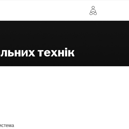
альних технік
истема