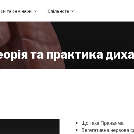
си та семінари
Спільнота
орія та практика дих
Що таке Пранаяма
Вегетативна нервова с