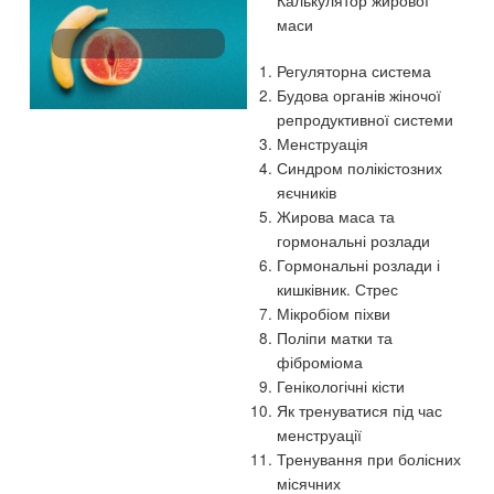
маси
Регуляторна система
Будова органів жіночої
репродуктивної системи
Менструація
Синдром полікістозних
яєчників
Жирова маса та
гормональні розлади
Гормональні розлади і
кишківник. Стрес
Мікробіом піхви
Поліпи матки та
фіброміома
Генікологічні кісти
Як тренуватися під час
менструації
Тренування при болісних
місячних