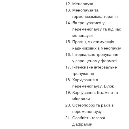
Менопауза
Менопауза та
гормонозамісна терапія
Як тренуватися у
переменопаузу та під час
менопаузи
Прогин, як стимуляція
надниркових в менопаузу
Інтервальне тренування
у спрощеному форматі
Інтенсивне інтервальне
тренування
Харчування в
переменопаузу. Білок
Харчування. Вітаміни та
мінерали
Остеопороз та рахіт в
переменопаузу
Слабкість тазової
діафрагми