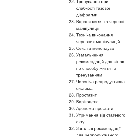
Тренування при
слабкості тазової
діафрагми
Вправи кегля та черевні
маніпуляціі
Техніка виконання
черевних маніпуляцій
Секс та менопауза
Узагальнення
рекомендацій для жінок
по способу життя та
тренуванням
Чоловіча репродуктивна
система
Простатит
Варікоцелє
Аденома простати
Утримання від статевого
акту
Загальні рекомендації
для репродуктивного