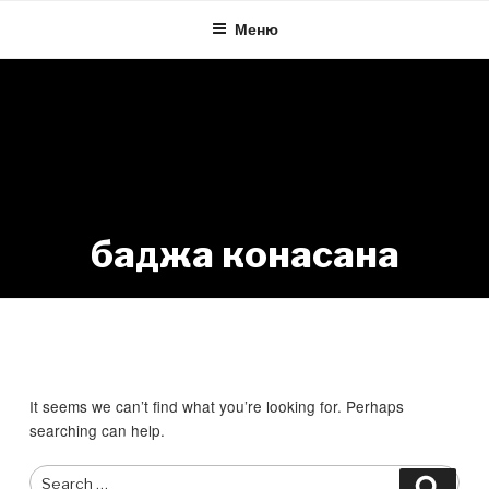
Skip
Меню
to
content
баджа конасана
Nothing Found
It seems we can’t find what you’re looking for. Perhaps
searching can help.
Search
Searc