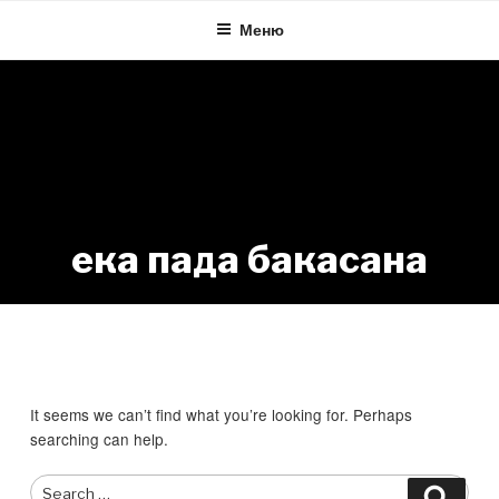
Skip
Меню
to
content
ека пада бакасана
Nothing Found
It seems we can’t find what you’re looking for. Perhaps
searching can help.
Search
Searc