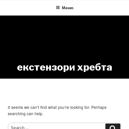
Skip
Меню
to
content
екстензори хребта
Nothing Found
It seems we can’t find what you’re looking for. Perhaps
searching can help.
Search
Searc