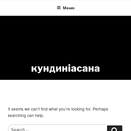
Skip
Меню
to
content
кундиніасана
Nothing Found
It seems we can’t find what you’re looking for. Perhaps
searching can help.
Search
Searc