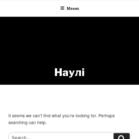
Skip
Меню
to
content
Наулі
Nothing Found
It seems we can’t find what you’re looking for. Perhaps
searching can help.
Search
Searc