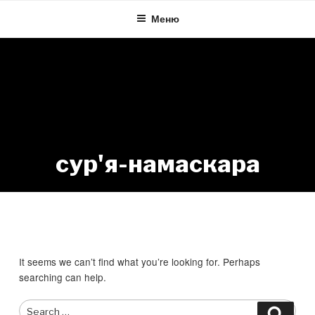
Skip
Меню
to
content
сур'я-намаскара
Nothing Found
It seems we can’t find what you’re looking for. Perhaps
searching can help.
Search
Searc