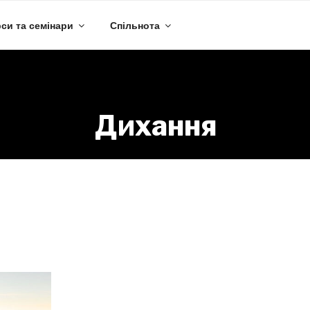
си та семінари
Спільнота
Дихання
Направление:
Дихання