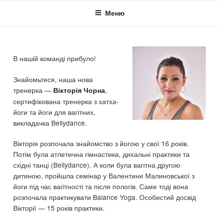
Skip
Меню
to
content
В нашій команді прибуло!
Знайомьтеся, наша нова
тренерка —
,
Вікторія Чорна
сертифікована тренерка з хатха-
йоги та йоги для вагітних,
викладачка Bellydance.
Вікторія розпочала знайомство з йогою у свої 16 років.
Потім була атлетична гімнастика, дихальні практики та
східні танці (Bellydance). А коли була вагітна другою
дитиною, пройшла семінар у Валентини Малиновської з
йоги під час вагітності та після пологів. Саме тоді вона
розпочала практикувати Balance Yoga. Особистий досвід
Вікторії — 15 років практики.