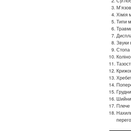
Сугло
М’язов
Хімія 
Типи м
Травм
Диспла
Звуки 
Стопа
Коліно
Тазост
Крижо
Хребе
Попер
Грудни
Шийний
Плече
Нахили
перего