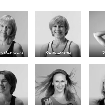
на Малиновська
Оксана Шеханіна
Ю