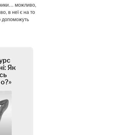
оники… можливо,
о, в неї є на то
ло допоможуть
урс
і: Як
сь
но?»