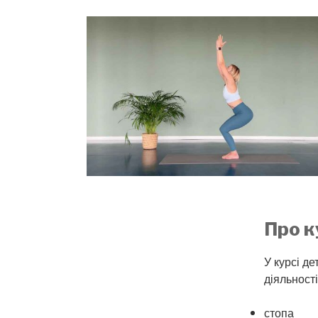
Про 
У курсі де
діяльності
стопа