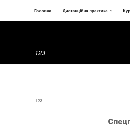
Skip
to
Головна
Дистанційна практика
Кур
content
123
123
Спецп