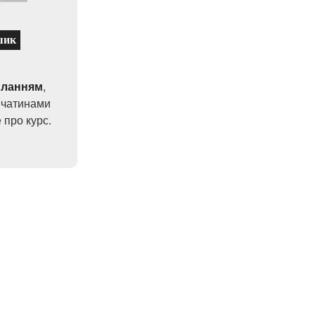
шик
иланням
,
 чатинами
 про курс.