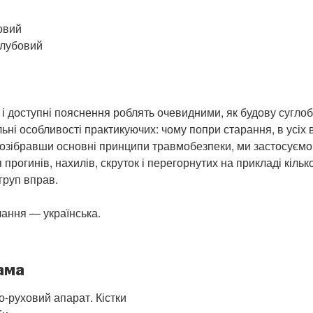
овий
клубовий
 і доступні пояснення роблять очевидними, як будову суглоба
льні особливості практикуючих: чому попри старання, в усіх 
Розібравши основні принципи травмобезпеки, ми застосуємо
прогинів, нахилів, скруток і перегорнутих на прикладі кільк
груп вправ.
ання — українська.
ама
-руховий апарат. Кістки