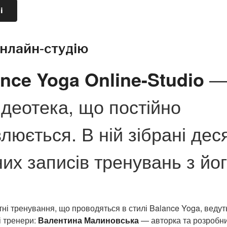
і
нлайн-студію
nce Yoga Online-Studio
ідеотека, що постійно
люється. В ній зібрані дес
них записів тренувань з йог
тні тренування, що проводяться в стилі Balance Yoga, ведут
і тренери:
Валентина Малиновська
— авторка та розробни