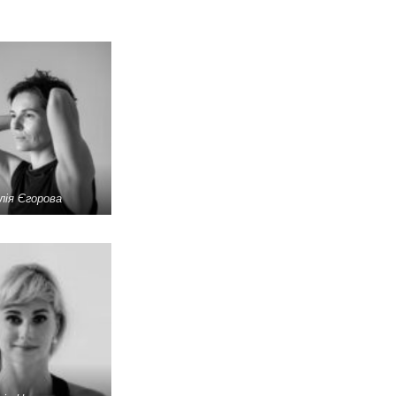
лія Єгорова