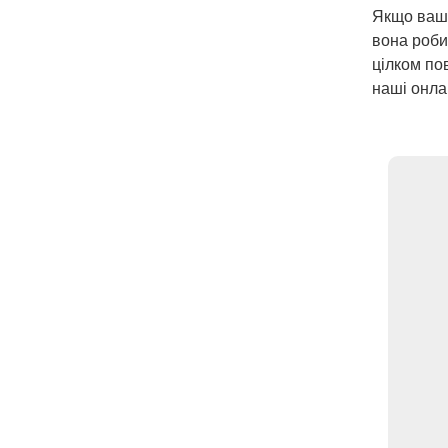
Якщо ваша
вона роби
цілком по
наші онла