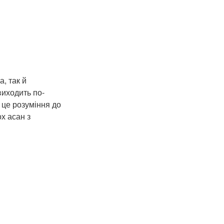
, так й
виходить по-
 це розуміння до
ох асан з