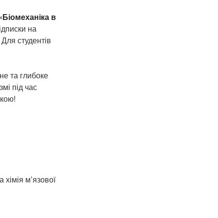
«Біомеханіка в
ідписки на
 Для студентів
не та глибоке
змі під час
икою!
а хімія м’язової