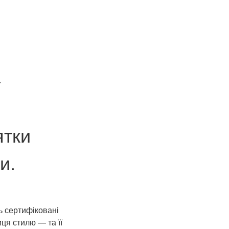
—
ятки
и.
ь сертифіковані
ця стилю — та її