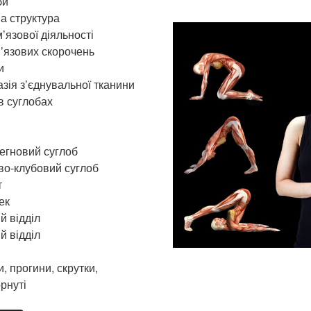
би
а структура
м’язової діяльності
’язових скорочень
и
зія з’єднувальної тканини
в суглобах
егновий суглоб
во-клубовий суглоб
т
ек
й відділ
 відділ
, прогини, скрутки,
рнуті