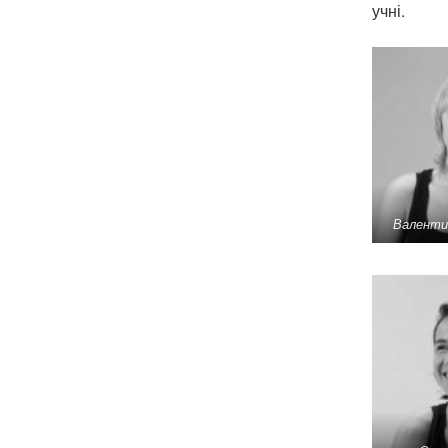
учні.
Валенти