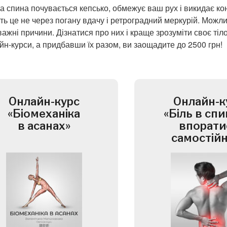
 спина почувається кепсько, обмежує ваш рух і викидає к
ть це не через погану вдачу і ретроградний меркурій. Можлив
важні причини. Дізнатися про них і краще зрозуміти своє ті
йн-курси, а придбавши їх разом, ви заощадите до 2500 грн!
Онлайн-курс
Онлайн-к
«Біомеханіка
«Біль в спин
в асанах»
впорати
самостій