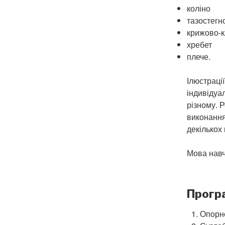
коліно
тазостегн
крижово-
хребет
плече.
Ілюстрації
індивідуа
різному. 
виконання 
декількох 
Мова навч
Прогр
Опорно