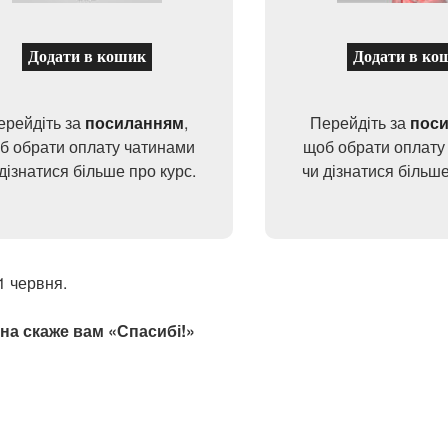
Додати в кошик
Додати в ко
ерейдіть за
посиланням
,
Перейдіть за
пос
б обрати оплату чатинами
щоб обрати оплату
дізнатися більше про курс.
чи дізнатися більше
1 червня.
на скаже вам «Спасибі!»