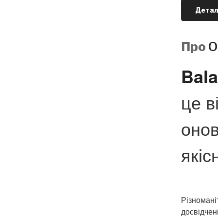
Детал
Про
О
Bala
це в
онов
якіс
Різномані
досвідчен