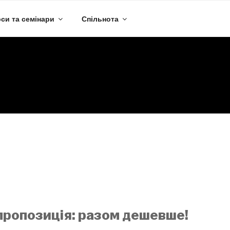
си та семінари
Спільнота
Автор:
Олена Гончарова
ропозиція: разом дешевше!