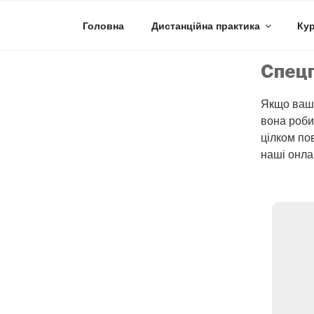
Skip
to
Головна
Дистанційна практика
Кур
content
Спецп
Якщо ваша
вона роби
цілком по
наші онла