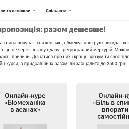
си та семінари
Спільнота
ропозиція: разом дешевше!
 спина почувається кепсько, обмежує ваш рух і викидає к
ть це не через погану вдачу і ретроградний меркурій. Можлив
важні причини. Дізнатися про них і краще зрозуміти своє ті
йн-курси, а придбавши їх разом, ви заощадите до 2500 грн!
Онлайн-курс
Онлайн-к
«Біомеханіка
«Біль в спин
в асанах»
впорати
самостій