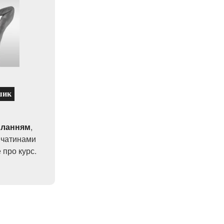
шик
иланням
,
 чатинами
 про курс.