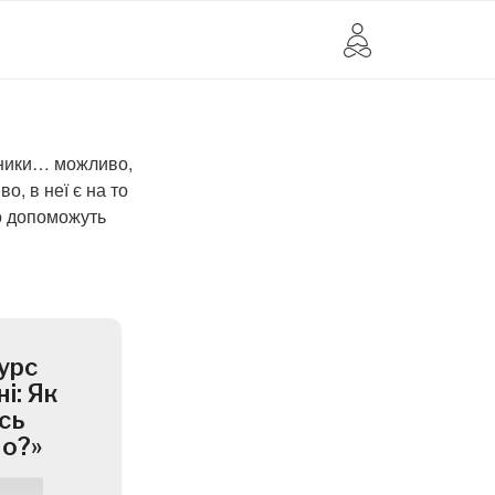
оники… можливо,
о, в неї є на то
ло допоможуть
урс
і: Як
сь
но?»