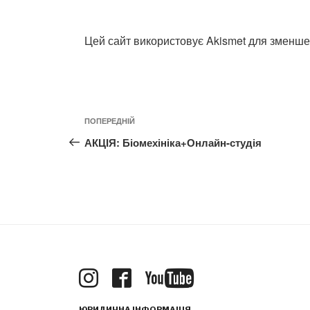
Цей сайт використовує Akismet для зменш
Навігація
Попередній
ПОПЕРЕДНІЙ
записів
допис
АКЦІЯ: Біомехініка+Онлайн-студія
ЮРИДИЧНА ІНФОРМАЦІЯ