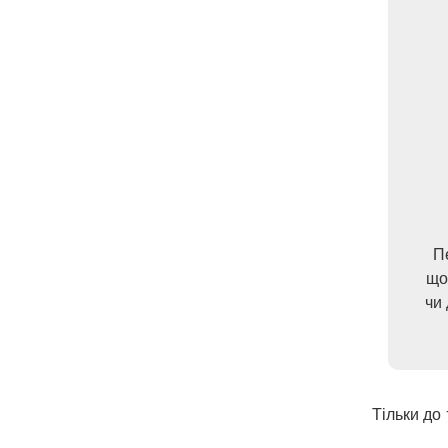
П
що
чи 
Тільки до 