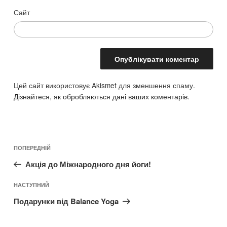
Сайт
Цей сайт використовує Akismet для зменшення спаму.
Дізнайтеся, як обробляються дані ваших коментарів.
Навігація
Попередній
ПОПЕРЕДНІЙ
записів
допис
Акція до Міжнародного дня йоги!
Наступний
НАСТУПНИЙ
допис
Подарунки від Balance Yoga