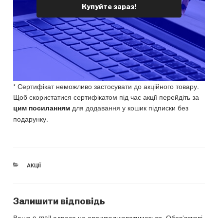
г
о
Купуйте зараз!
і
ч
н
н
а
а
л
ц
ь
і
н
н
а
а
ц
:
і
€
н
7
* Сертифікат неможливо застосувати до акційного товару.
а
5
Щоб скористатися сертифікатом під час акції перейдіть за
:
0
€
.
для додавання у кошик підписки без
цим посиланням
1
подарунку.
,
5
0
0
.
CATEGORIES
АКЦІЇ
Залишити відповідь
Ваша e-mail адреса не оприлюднюватиметься.
Обов’язкові