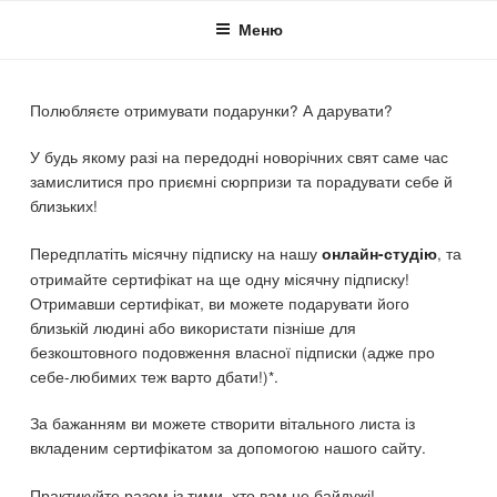
Skip
Меню
to
content
Полюбляєте отримувати подарунки? А дарувати?
У будь якому разі на передодні новорічних свят саме час
замислитися про приємні сюрпризи та порадувати себе й
близьких!
Передплатіть місячну підписку на нашу
, та
онлайн-студію
отримайте сертифікат на ще одну місячну підписку!
Отримавши сертифікат, ви можете подарувати його
близькій людині або використати пізніше для
безкоштовного подовження власної підписки (адже про
себе-любимих теж варто дбати!)*.
За бажанням ви можете створити вітального листа із
вкладеним сертифікатом за допомогою нашого сайту.
Практикуйте разом із тими, хто вам не байдужі!