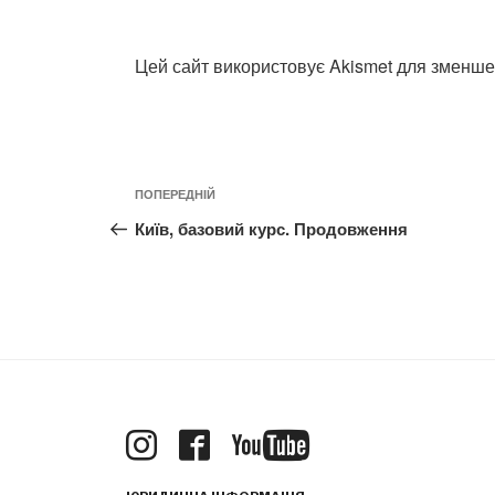
Цей сайт використовує Akismet для зменш
Навігація
Попередній
ПОПЕРЕДНІЙ
записів
допис
Київ, базовий курс. Продовження