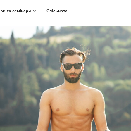
си та семінари
Спільнота