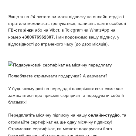
Якщо ж на 24 лютого ви мали підписку на онлайн-студію і
втратили можливість тренуватися, напишіть нам в особисті
або на Viber, в Telegram чи WhatsApp на
FB-сторінки
номер
, і ми подовжимо вашу підпису, у
+380676962307
відповідності до втраченого часу (до двох місяців).
Полюбляєте отримувати подарунки? А дарувати?
У будь якому разі на передодні новорічних свят саме час
замислитися про приємні сюрпризи та порадувати себе й
близьких!
Передплатіть місячну підписку на нашу
, та
онлайн-студію
отримайте сертифікат на ще одну місячну підписку!
Отримавши сертифікат, ви можете подарувати його
близькій людині або використати пізніше для