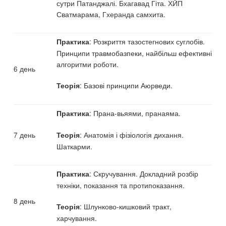
сутри Патанджалі. Бхагавад Гіта. ХЙП
Сватмарама, Гхеранда самхита.
: Розкриття тазостегнових суглобів.
Практика
Принципи травмобазпеки, найбільш ефективні
алгоритми роботи.
6 день
: Базові принципи Аюрведи.
Теорія
: Прана-вьяями, пранаяма.
Практика
7 день
: Анатомія і фізіологія дихання.
Теорія
Шаткарми.
: Скручування. Докладний розбір
Практика
техніки, показання та протипоказання.
8 день
: Шлунково-кишковий тракт,
Теорія
харчування.