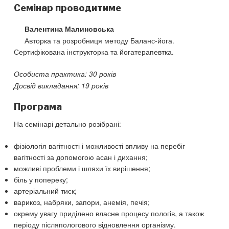
Семінар проводитиме
Валентина Малиновська
Авторка та розробниця методу Баланс-йога.
Сертифікована інструкторка та йогатерапевтка.
Особиста практика: 30 років
Досвід викладання: 19 років
Програма
На семінарі детально розібрані:
фізіологія вагітності і можливості впливу на перебіг
вагітності за допомогою асан і дихання;
можливі проблеми і шляхи їх вирішення;
біль у попереку;
артеріальний тиск;
варикоз, набряки, запори, анемія, печія;
окрему увагу приділено власне процесу пологів, а також
періоду післяпологового відновлення організму.