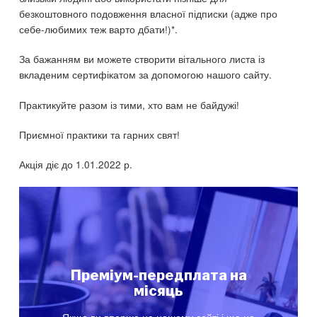
безкоштовного подовження власної підписки (адже про
себе-любимих теж варто дбати!)*.
За бажанням ви можете створити вітального листа із
вкладеним сертифікатом за допомогою нашого сайту.
Практикуйте разом із тими, хто вам не байдужі!
Приємної практики та гарних свят!
Акція діє до 1.01.2022 р.
Преміум-передплата на
місяць
Якщо ви вперше на нашому сайті і ще не