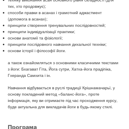
тих, хто продовжує);
способи правки в асанах і грамотний аджастмент
(допомога в асанах);
принципи створення тренувальних послідовностей;
принципи індивідуалізації практики;
основи анатомії та фізіології;
принципи послідовного навчання дихальної техніки;
основи історії і філософії йоги.
а також ознайомляться з основними класичними текстами
з йоги: Бхагават Гіта, Йога сутри, Хатха-йога прадіпіка,
Гхеранда Самхита і ін.
Навчання відбувається в руслі традиції Крішнамачарьї, у
основу покладений метод «баланс-йога», проте
інформація, яку ви отримаєте під час проходження курсу,
буде актуальна для викладачів йоги в будь-якому стилі.
Програма