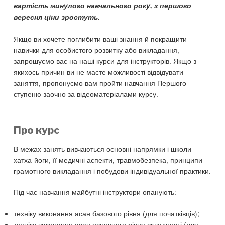
вартість минулого навчального року, з першого
вересня ціни зростуть.
Якщо ви хочете поглибити ваші знання й покращити
навички для особистого розвитку або викладання,
запрошуємо вас на наші курси для інструкторів. Якщо з
якихось причин ви не маєте можливості відвідувати
заняття, пропонуємо вам пройти навчання Першого
ступеню заочно за відеоматеріалами курсу.
Про курс
В межах занять вивчаються основні напрямки і школи
хатха-йоги, її медичні аспекти, травмобезпека, принципи
грамотного викладання і побудови індивідуальної практики.
Під час навчання майбутні інструктори опанують:
техніку виконання асан базового рівня (для початківців);
техніку виконання асан основного рівня складності (для