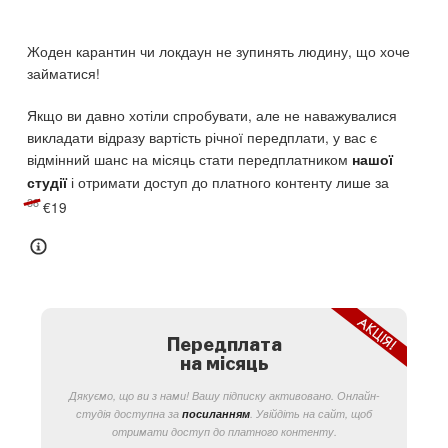
0
.
Жоден карантин чи локдаун не зупинять людину, що хоче
займатися!
Якщо ви давно хотіли спробувати, але не наважувалися
викладати відразу вартість річної передплати, у вас є
відмінний шанс на місяць стати передплатником
нашої
і отримати доступ до платного контенту лише за
студії
Оригінальна ціна: €38.
Поточна ціна: €19.
38
€
19
Передплата
на місяць
Дякуємо, що ви з нами! Вашу підписку активовано. Онлайн-
студія доступна за
посиланням
. Увійдіть на сайт, щоб
отримати доступ до платного контенту.