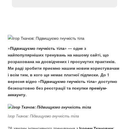
«
Підвищуємо гнучкість тіла
» — одне з
найпопулярніших тренувань на нашому сайті, що
розрахована на досвідчених і просунутих практиків.
Ми раді зробити приємно нашим новим користувачам
і всім тим, в кого ще немає платної підписки. До 1
вересня відео «
Підвищуємо гнучкість тіла
» доступно
безкоштовно без реєстрації та покупки
преміум-
аккаунту
.
Ігор Ткачов: Підвищуємо гнучкість тіла
76 хвилин інтенсивного тренування з
:
Ігорем Ткачовим