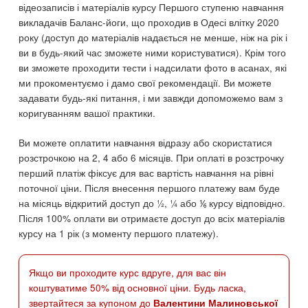
відеозаписів і матеріалів курсу Першого ступеню навчання
викладачів Баланс-йоги, що проходив в Одесі влітку 2020
року (доступ до матеріалів надається не менше, ніж на рік і
ви в будь-який час зможете ними користуватися). Крім того
ви зможете проходити тести і надсилати фото в асанах, які
ми прокоментуємо і дамо свої рекомендації. Ви можете
задавати будь-які питання, і ми завжди допоможемо вам з
коригуванням вашої практики.
Ви можете оплатити навчання відразу або скористатися
розстрочкою на 2, 4 або 6 місяців. При оплаті в розстрочку
перший платіж фіксує для вас вартість навчання на рівні
поточної ціни. Після внесення першого платежу вам буде
на місяць відкритий доступ до ½, ¼ або ⅙ курсу відповідно.
Після 100% оплати ви отримаєте доступ до всіх матеріалів
курсу на 1 рік (з моменту першого платежу).
Якщо ви проходите курс вдруге, для вас він
коштуватиме 50% від основної ціни. Будь ласка,
звертайтеся за купоном до
Валентини Малиновської