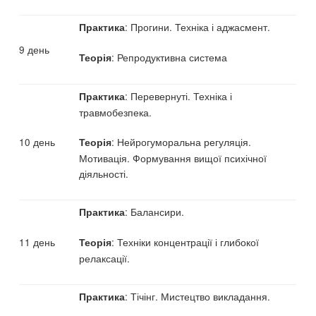
: Прогини. Техніка і аджасмент.
Практика
9 день
: Репродуктивна система
Теорія
: Перевернуті. Техніка і
Практика
травмобезпека.
10 день
: Нейрогуморальна регуляція.
Теорія
Мотивація. Формування вищої психічної
діяльності.
: Балансири.
Практика
11 день
: Техніки концентрації і глибокої
Теорія
релаксації.
: Тічінг. Мистецтво викладання.
Практика