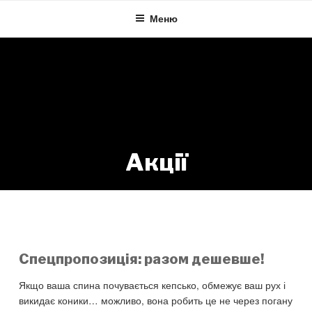
Skip
Меню
to
content
Акції
Категорія:
Акції
Спецпропозиція: разом дешевше!
Якщо ваша спина почувається кепсько, обмежує ваш рух і
викидає коники… можливо, вона робить це не через погану