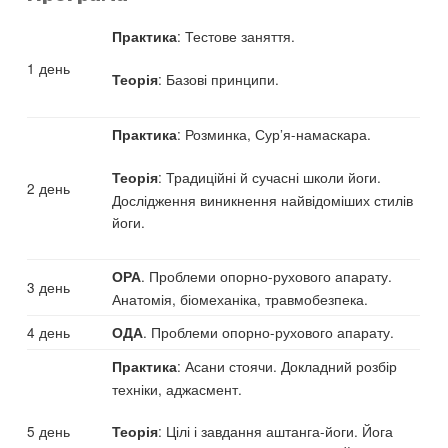
: Тестове заняття.
Практика
1 день
: Базові принципи.
Теорія
: Розминка, Сур’я-намаскара.
Практика
: Традиційні й сучасні школи йоги.
Теорія
2 день
Дослідження виникнення найвідоміших стилів
йоги.
. Проблеми опорно-рухового апарату.
ОРА
3 день
Анатомія, біомеханіка, травмобезпека.
4 день
. Проблеми опорно-рухового апарату.
ОДА
: Асани стоячи. Докладний розбір
Практика
техніки, аджасмент.
5 день
: Цілі і завдання аштанга-йоги. Йога
Теорія