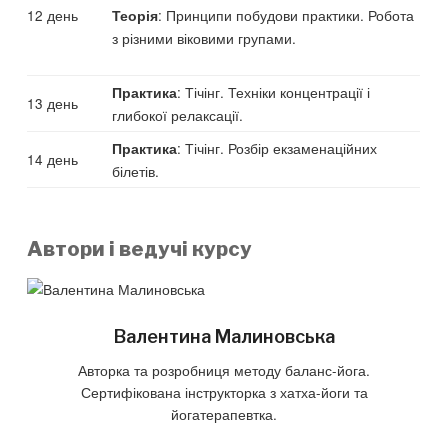
12 день
: Принципи побудови практики. Робота
Теорія
з різними віковими групами.
: Тічінг. Техніки концентрації і
Практика
13 день
глибокої релаксації.
: Тічінг. Розбір екзаменаційних
Практика
14 день
білетів.
Автори і ведучі курсу
Валентина Малиновська
Авторка та розробниця методу баланс-йога.
Сертифікована інструкторка з хатха-йоги та
йогатерапевтка.