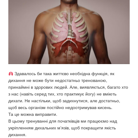
Здавалось би така життєво необхідна функція, як
дихання не може бути недостатньо тренованою,
принаймні в здорових людей. Але, виявляється, багато хто
з нас (навіть серед тих, хто практикує йогу) не вміють
дихати. Не настільки, щоб задихнутися, але достатньо,
щоб весь організм постійно недоотримував кисень.
Та це можна виправити.
В цьому тренуванні для початківців ми працюємо над
укріпленням дихальних м’язів, щоб покращити якість
дихання.