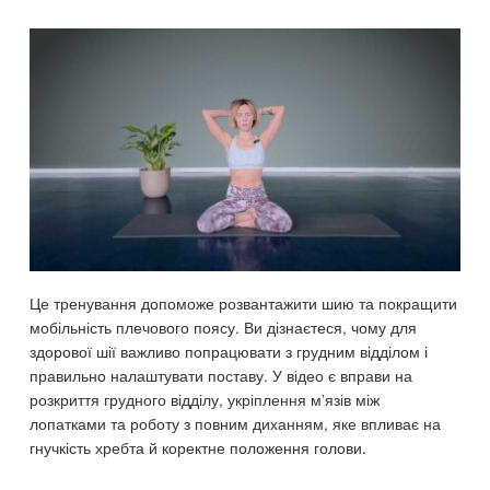
Це тренування допоможе розвантажити шию та покращити
мобільність плечового поясу. Ви дізнаєтеся, чому для
здорової шії важливо попрацювати з грудним відділом і
правильно налаштувати поставу. У відео є вправи на
розкриття грудного відділу, укріплення м’язів між
лопатками та роботу з повним диханням, яке впливає на
гнучкість хребта й коректне положення голови.