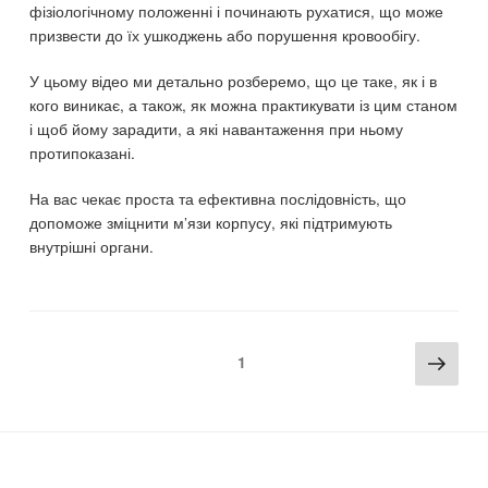
фізіологічному положенні і починають рухатися, що може
призвести до їх ушкоджень або порушення кровообігу.
У цьому відео ми детально розберемо, що це таке, як і в
кого виникає, а також, як можна практикувати із цим станом
і щоб йому зарадити, а які навантаження при ньому
протипоказані.
На вас чекає проста та ефективна послідовність, що
допоможе зміцнити м’язи корпусу, які підтримують
внутрішні органи.
Пагінація
Наст
Page
1
записів
стор