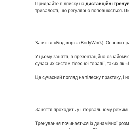
Придбайте підписку на
дистанційні трену
тривалості, що регулярно поповнюється. Ви 
Заняття «Бодіворк» (BodyWork): Основи прак
У цьому занятті, в презентаційно-ознайомч
сучасних систем тілесної терапії, таких як
Це сучасний погляд на тілесну практику, і н
Заняття проходить у інтервальному режимі
Тренування починається із динамічної розми