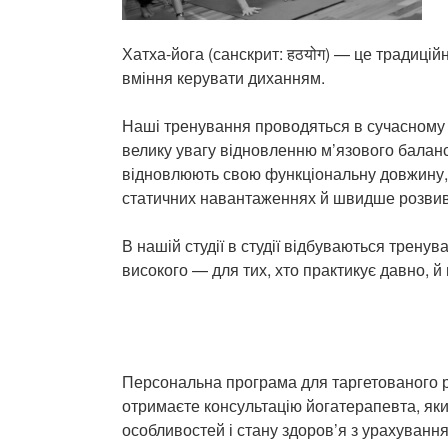
Хатха-йога (санскрит: हठयोग) — це традиці
вміння керувати диханням.
Наші тренування проводяться в сучасному а
велику увагу відновленню м’язового баланс
відновлюють свою функціональну довжину,
статичних навантаженнях й швидше розвива
В нашій студії в студії відбуваються трену
високого — для тих, хто практикує давно, й
Персональна програма для таргетованого ро
отримаєте консультацію йогатерапевта, як
особливостей і стану здоров’я з урахування