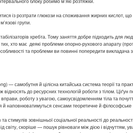
нтервального блоку робимо м’які розтяжки.
тися із розтрати глюкози на споживання жирних кислот, що
м’язові групи.
табілізаторів хребта. Тому заняття добре підходить для лю
о тих, хто має деякі проблеми опорно-рухового апарату (протр
 особливості та проблеми ви повинні попередити викладача з
ōng) — самобутня й цілісна китайська система теорії та прак
 відносять до ресурсних технологій роботи з тілом. Ціґун п
і вправи, роботу з увагою, самоусвідомленням тіла та почутт
ься й наповнюватимуться сенсами теоретичне й філософське 
ів та стимулів зовнішньої соціальної реальності до реальност
ід світу, скоріше — пошук рівноваги між дією і відчуттям, у