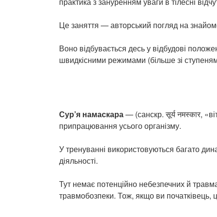
практика з зануренням уваги в тілесні відчу
Це заняття — авторський погляд на знайомс
Воно відбувається десь у відбудові положень
швидкісними режимами (більше зі ступенями
Сур’я намаскара
— (санскр. सूर्य नमस्कार,
припрацювання усього організму.
У тренуванні використовуються багато дина
діяльності.
Тут немає потенційно небезпечних й травма
травмобозпеки. Тож, якщо ви початківець, ц