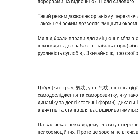
перервами на відпочинок. Після силового і
Такий режим дозволяє організму переключи
Також цей режим дозволяє зміцнити окремі 
Ми підібрали вправи для зміцнення м’язів-с
призводить до слабкості стабілізаторів) аб
рухливість суглобів). Звичайно ж, про свої
Ціґун
(кит. трад. 氣功, упр. 气功, піньїнь: qìg
самодослідження та саморозвитку, яку також
динаміку та деякі статичні форми), дихальн
відчуттів та станів для вас відкриватимут
На вас чекає шлях додому: зі світу інтерес
психоемоційних. Проте це зовсім не втеча в