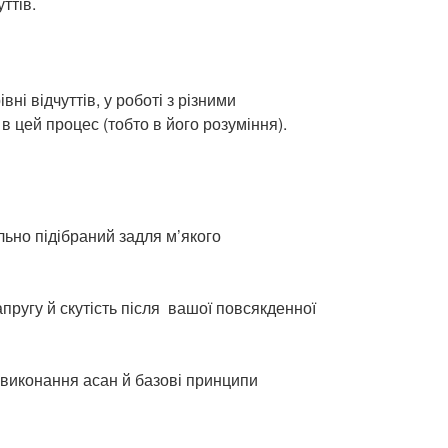
ттів.
ні відчуттів, у роботі з різними
 цей процес (тобто в його розуміння).
ельно підібраний задля м’якого
пругу й скутість після вашої повсякденної
 виконання асан й базові принципи