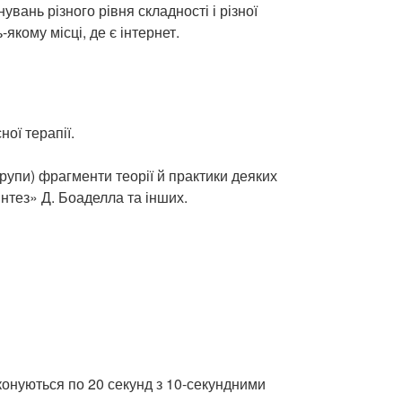
увань різного рівня складності і різної
якому місці, де є інтернет.
ої терапії.
рупи) фрагменти теорії й практики деяких
интез» Д. Боаделла та інших.
иконуються по 20 секунд з 10-секундними