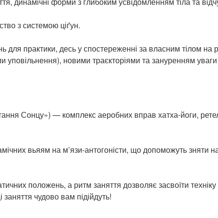
ття, динамічні форми з глибоким усвідомленням тіла та відчу
тво з системою ціґун.
 для практики, десь у спостереженні за власним тілом на рів
 уповільнення), новими траєкторіями та зануренням уваги в
 «вітання Сонцу») — комплекс аеробних вправ хатха-йоги, рет
мічних вьяям на м’язи-антогоністи, що допоможуть зняти на
тичних положень, а ритм заняття дозволяє засвоїти техніку
і заняття чудово вам підійдуть!