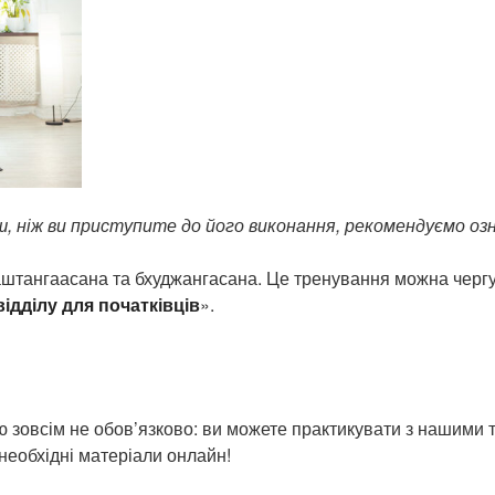
ш, ніж ви приступите до його виконання, рекомендуємо оз
 аштангаасана та бхуджангасана. Це тренування можна черг
ідділу для початківців
».
ію зовсім не обов’язково: ви можете практикувати з нашими
необхідні матеріали онлайн!