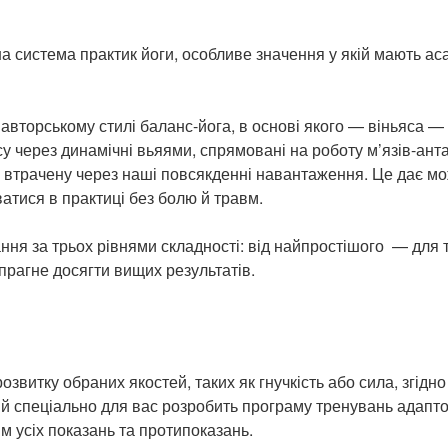
йна система практик йоги, особливе значення у якій мають 
вторському стилі баланс-йога, в основі якого — віньяса — 
у через динамічні вьяями, спрямовані на роботу м’язів-анта
 втрачену через наші повсякденні навантаження. Це дає м
тися в практиці без болю й травм.
вання за трьох рівнями складності: від найпростішого — для
 прагне досягти вищих результатів.
звитку обраних якостей, таких як гнучкість або сила, згідн
ий спеціально для вас розробить програму тренувань адапт
м усіх показань та протипоказань.