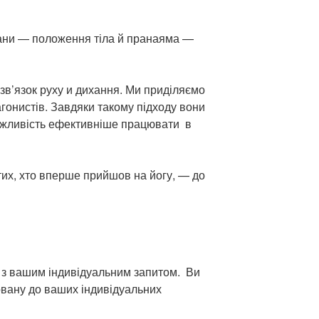
асани — положення тіла й пранаяма —
зв’язок руху и дихання. Ми приділяємо
гонистів. Завдяки такому підходу вони
ожливість ефективніше працювати в
 тих, хто вперше прийшов на йогу, — до
о з вашим індивідуальним запитом. Ви
овану до ваших індивідуальних