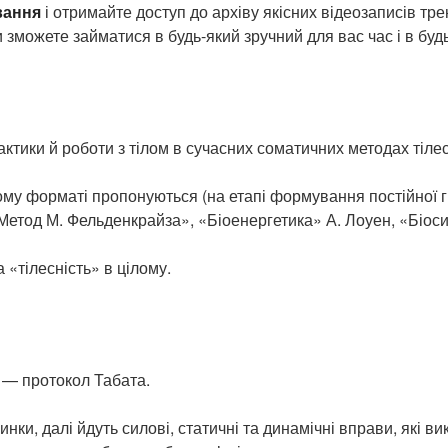
вання
і отримайте доступ до архіву якісних відеозаписів трен
зможете займатися в будь-який зручний для вас час і в будь-
тики й роботи з тілом в сучасних соматичних методах тілесн
ому форматі пропонуються (на етапі формування постійної г
 «Метод М. Фельденкрайза», «Біоенергетика» А. Лоуен, «Біос
а «тілесність» в цілому.
 — протокол Табата.
нки, далі йдуть силові, статичні та динамічні вправи, які в