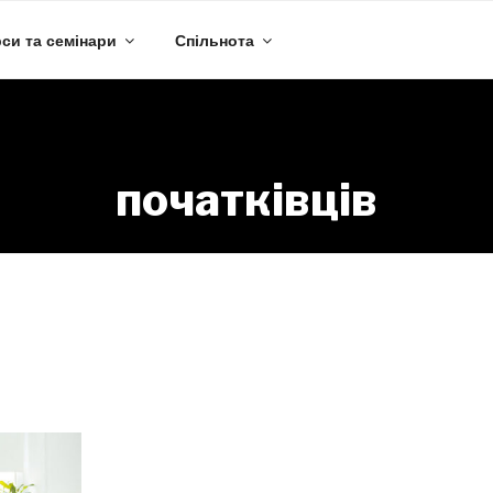
си та семінари
Спільнота
початківців
Уровень сложности:
початківців