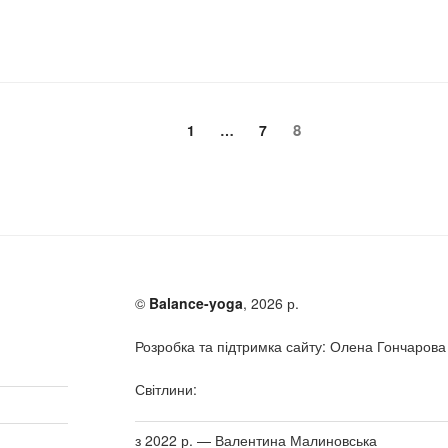
Page
Page
Page
8
1
…
7
©
Balance-yoga
, 2026 р.
Розробка та підтримка сайту: Олена Гончарова
Світлини:
з 2022 р. — Валентина Малиновська