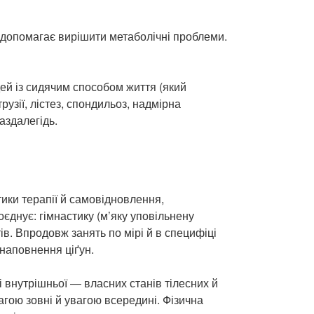
 допомагає вирішити метаболічні проблеми.
дей із сидячим способом життя (який
узії, лістез, спондильоз, надмірна
аздалегідь.
тики терапії й самовідновлення,
оєднує: гімнастику (м’яку уповільнену
ів. Впродовж занять по мірі й в специфіці
наповнення ціґун.
і внутрішньої — власних станів тілесних й
вагою зовні й увагою всередині. Фізична