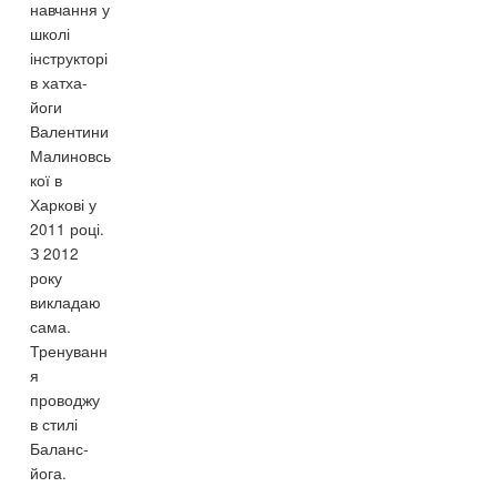
навчання у
школі
інструкторі
в хатха-
йоги
Валентини
Малиновсь
кої в
Харкові у
2011 році.
З 2012
року
викладаю
сама.
Тренуванн
я
проводжу
в стилі
Баланс-
йога.