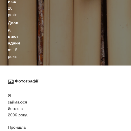
ика:
20
років
Досві
д
викл
аданн
15
я:
років
Фотографії
Фотографії
Я
займаюся
йогою з
2006 року.
Пройшла