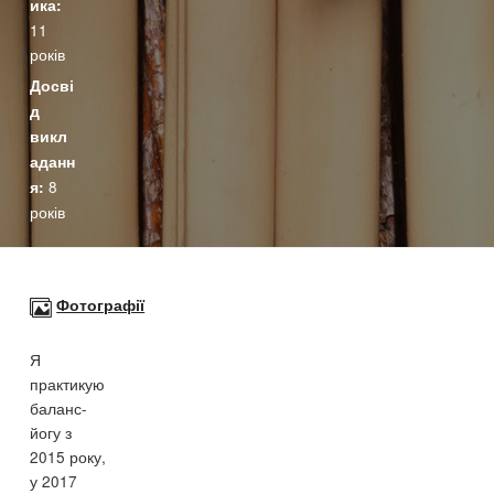
ика:
11
років
Досві
д
викл
аданн
8
я:
років
Фотографії
Фотографії
Я
практикую
баланс-
йогу з
2015 року,
у 2017