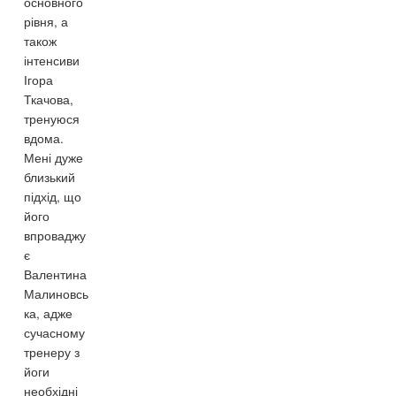
основного
рівня, а
також
інтенсиви
Ігора
Ткачова,
тренуюся
вдома.
Мені дуже
близький
підхід, що
його
впроваджу
є
Валентина
Малиновсь
ка, адже
сучасному
тренеру з
йоги
необхідні