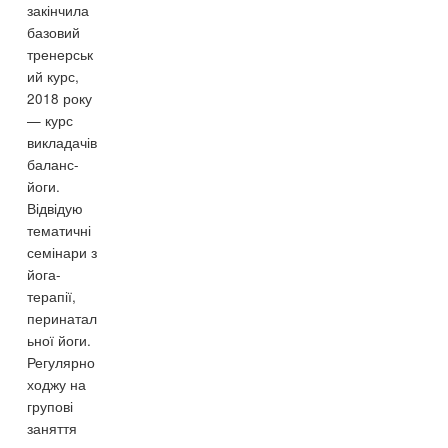
закінчила
базовий
тренерськ
ий курс,
2018 року
— курс
викладачів
баланс-
йоги.
Відвідую
тематичні
семінари з
йога-
терапії,
перинатал
ьної йоги.
Регулярно
ходжу на
групові
заняття