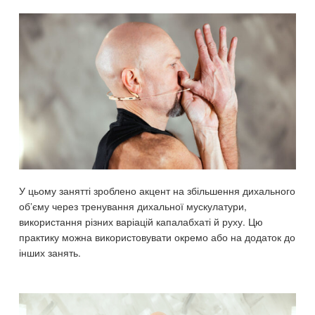
У цьому занятті зроблено акцент на збільшення дихального
об’єму через тренування дихальної мускулатури,
використання різних варіацій капалабхаті й руху. Цю
практику можна використовувати окремо або на додаток до
інших занять.