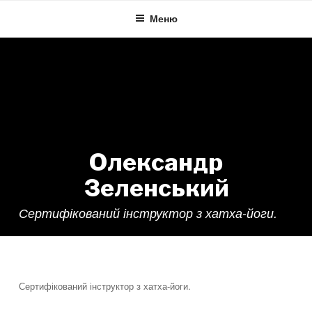
Skip
Меню
to
content
Олександр
Зеленський
Сертифікований інструктор з хатха-йоги.
Тренер:
Олександр Зеленський
Сертифікований інструктор з хатха-йоги.