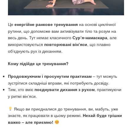
Це
на основі циклічної
енергійне ранкове тренування
рутини, що допоможе вам активізувати тіло та розум на
весь день. Тут немає класичного
, але
Сур’я-намаскара
використовуються
, що плавно
повторювані він’яси
об’єднують рух із диханням.
Кому підійде це тренування?
– тут можуть
Продовжуючим і просунутим практикам
зустрітися складніші вправи, які потребують досвіду.
Тим, хто вміє
, практикуючи
поєднувати дихання з рухом
у ритмі він’яси.
Якщо ви приєдналися до тренування, ви, мабуть, уже
знаєте, як працювати в цьому режимі.
Нехай буде трішки
важко – але приємно!