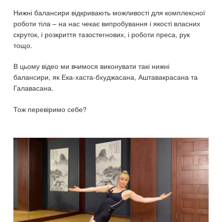
Нижні балансири відкривають можливості для комплексної
роботи тіла – на нас чекає випробування і якості власних
скруток, і розкриття тазостегнових, і роботи преса, рук
тощо.
В цьому відео ми вчимося виконувати такі нижні
балансири, як Ека-хаста-бхуджасана, Аштавакрасана та
Галавасана.
Тож перевіримо себе?