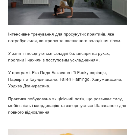
Інтенсивне тренування для просунутих практиків, яке
потребує сили, контролю та впевненого володіння тілом.
У занятті поєднуються складні балансири на руках,
прогини і нахили з поступовим ускладненням.
У програмі: Ека Пада Бакасана і її Funky варіація,
Паріврітта Каундініасана, Fallen Flamingo, Хануманасана,
Урдхва Дханурасана.
Практика побудована як цілісний потік, що розвиває силу,
мобільність і координацію та завершується Шавасаною для
повного відновлення.