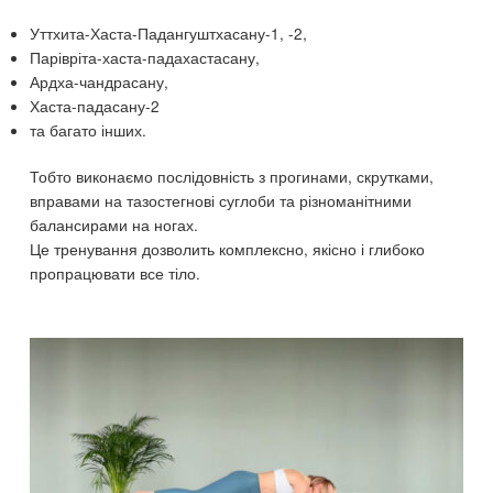
Уттхита-Хаста-Падангуштхасану-1, -2,
Парівріта-хаста-падахастасану,
Ардха-чандрасану,
Хаста-падасану-2
та багато інших.
Тобто виконаємо послідовність з прогинами, скрутками,
вправами на тазостегнові суглоби та різноманітними
балансирами на ногах.
Це тренування дозволить комплексно, якісно і глибоко
пропрацювати все тіло.