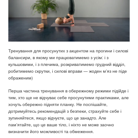
Тренування для просунутих з акцентом на прогини і силові
балансири, в якому ми працюватимемо з усім: і з
кульшовими, і з плечима, розкриватимемо грудний відділ,
робитимемо скрутки, і силові вправи — жоден м’яз не піде
ображеним)
Перша частина тренування в обережному режими підійде і
тим, хто ще не відчуває себе просунутими практиками, але
хочуть обережно підняти планку. Не поспішайте,
дотримуйтесь рекомендацій з безпеки, страхуйте себе і
зупиняйтеся, якщо відчуєте, що це занадто. Але
пам’ятайте, що це ваше тіло, і ніхто не може заочно
визначити його можливості та обмеження.