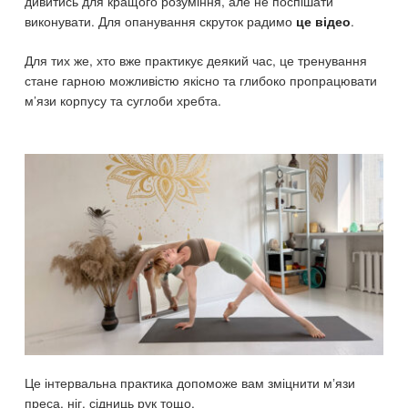
дивитись для кращого розуміння, але не поспішати
виконувати. Для опанування скруток радимо
.
це відео
Для тих же, хто вже практикує деякий час, це тренування
стане гарною можливістю якісно та глибоко пропрацювати
м’язи корпусу та суглоби хребта.
Це інтервальна практика допоможе вам зміцнити мʼязи
преса, ніг, сідниць рук тощо.