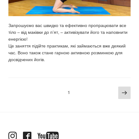
Запрошуємо вас швидко та ефективно пропрацювати все
тіло – від маківки до п’ят, – активізувати його та наповнити
енергією!
Це заняття підійте практикам, які займаються вже деякий
час. Воно також стане гарною активною розминкою для
досвідчених йогів.
Пагінація
Наст
Page
1
записів
стор