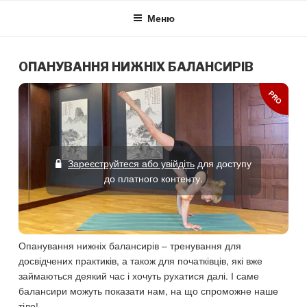
Skip
Меню
to
content
ОПАНУВАННЯ НИЖНІХ БАЛАНСИРІВ
PRO
Зареєструйтеся або увійдіть
для доступу
до платного контенту.
Опанування нижніх балансирів – тренування для
досвідчених практиків, а також для початківців, які вже
займаються деякий час і хочуть рухатися далі. І саме
балансири можуть показати нам, на що спроможне наше
тіло!