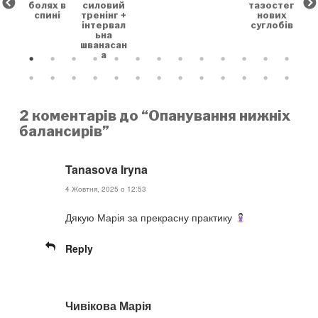
болях в
тазостег
силовий
спині
нових
тренінг +
суглобів
інтервал
ьна
шванасан
а
2 коментарів до “Опанування нижніх
балансирів”
Tanasova Iryna
4 Жовтня, 2025 о 12:53
Дякую Марія за прекрасну практику
Reply
Чивікова Марія