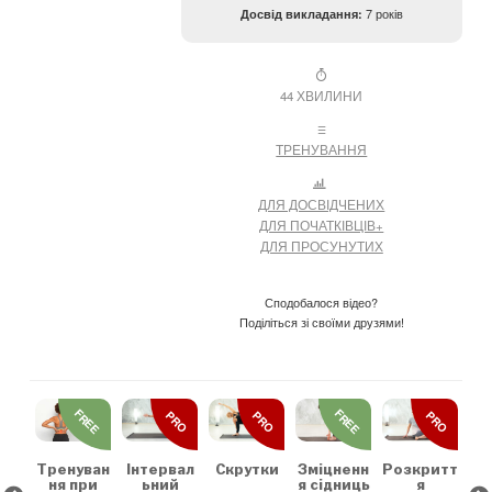
Досвід викладання:
7 років
44 ХВИЛИНИ
ТРЕНУВАННЯ
ДЛЯ ДОСВІДЧЕНИХ
ДЛЯ ПОЧАТКІВЦІВ+
ДЛЯ ПРОСУНУТИХ
Сподобалося відео?
Поділіться зі своїми друзями!
REE
FREE
FREE
PRO
PRO
PRO
льн
Зр
та
на
коє
Тренуван
Скрутки
Зміцненн
Розкритт
Інтервал
х
ня при
я сідниць
я
ьний