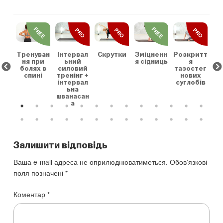
REE
FREE
FREE
PRO
PRO
PRO
льн
Зр
та
на
коє
Тренуван
Скрутки
Зміцненн
Розкритт
Інтервал
х
ня при
я сідниць
я
ьний
болях в
тазостег
силовий
спині
нових
тренінг +
суглобів
інтервал
ьна
шванасан
а
Залишити відповідь
Ваша e-mail адреса не оприлюднюватиметься.
Обов’язкові
поля позначені
*
Коментар
*