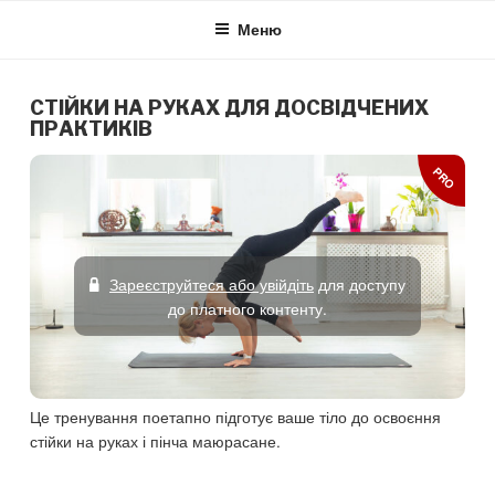
Skip
Меню
to
content
СТІЙКИ НА РУКАХ ДЛЯ ДОСВІДЧЕНИХ
ПРАКТИКІВ
PRO
Зареєструйтеся або увійдіть
для доступу
до платного контенту.
Це тренування поетапно підготує ваше тіло до освоєння
стійки на руках і пінча маюрасане.