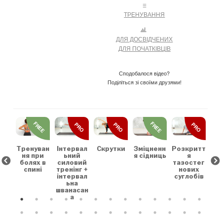
ТРЕНУВАННЯ
ДЛЯ ДОСВІДЧЕНИХ
ДЛЯ ПОЧАТКІВЦІВ
Сподобалося відео?
Поділіться зі своїми друзями!
REE
FREE
FREE
PRO
PRO
PRO
льн
Зр
та
на
коє
Тренуван
Скрутки
Зміцненн
Розкритт
Інтервал
х
ня при
я сідниць
я
ьний
болях в
тазостег
силовий
спині
нових
тренінг +
суглобів
інтервал
ьна
шванасан
а