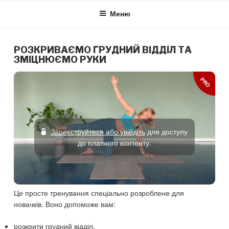
Skip
Меню
to
content
РОЗКРИВАЄМО ГРУДНИЙ ВІДДІЛ ТА
ЗМІЦНЮЄМО РУКИ
PRO
Зареєструйтеся або увійдіть
для доступу
до платного контенту.
Це просте тренування спеціально розроблене для
новачків. Воно допоможе вам:
розкрити грудний відділ,