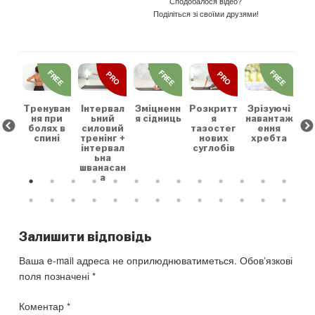
Сподобалося відео?
Поділіться зі своїми друзями!
REE
FREE
FREE
FREE
PRO
PRO
льн
Ро
та
коє
та
Тренуван
Зміцненн
Розкритт
Інтервал
Зрізуючі
ня при
я сідниць
я
ьний
навантаж
су
болях в
тазостег
силовий
ення
спині
нових
тренінг +
хребта
суглобів
інтервал
ьна
шванасан
а
Залишити відповідь
Ваша e-mail адреса не оприлюднюватиметься.
Обов’язкові
поля позначені
*
Коментар
*