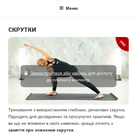
Skip
Меню
to
content
СКРУТКИ
PRO
Зареєструйтеся або увійдіть
для доступу
до платного контенту.
Тренування з використанням глибоких, ричагових скруток.
Підходить для досвідчених та просунутих практиків. Якщо
ви ще не впевнені в своїх навичках, краще почніть з
.
заняття про освоєння скруток