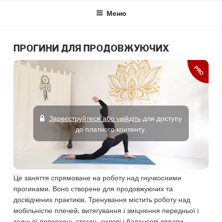
Skip
Меню
to
content
ПРОГИНИ ДЛЯ ПРОДОВЖУЮЧИХ
PRO
Зареєструйтеся або увійдіть
для доступу
до платного контенту.
Це заняття спрямоване на роботу над гнучкосними
прогинами. Воно створене для продовжуючих та
досвідчених практиків. Тренування містить роботу над
мобільністю плечей, витягування і зміцнення передньої і
задньої поверхонь стегон, силові і балансові вправи.