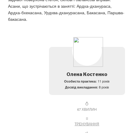
Асани, що зустрічаються в занятті: Ардха-дханураса,
Ардха-бхекасана, Урдхва-дханурасана, Бакасана, Паршва-
бакасана.
Олена Костенко
Особиста практика:
11 років
Досвід викладання:
8 років
67 ХВИЛИН
ТРЕНУВАННЯ