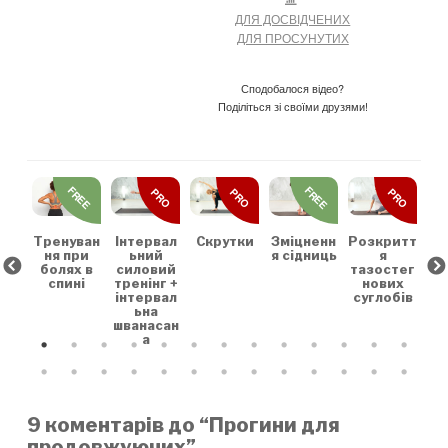
ДЛЯ ДОСВІДЧЕНИХ
ДЛЯ ПРОСУНУТИХ
Сподобалося відео?
Поділіться зі своїми друзями!
REE
FREE
FREE
PRO
PRO
PRO
льн
Зр
та
на
коє
Тренуван
Скрутки
Зміцненн
Розкритт
Інтервал
х
ня при
я сідниць
я
ьний
болях в
тазостег
силовий
спині
нових
тренінг +
суглобів
інтервал
ьна
шванасан
а
9 коментарів до “Прогини для
продовжуючих”