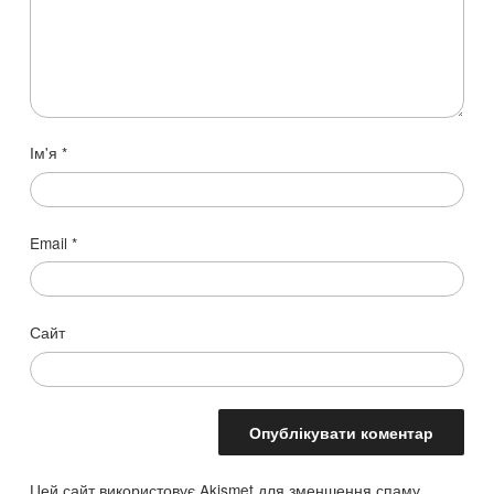
Ім'я
*
Email
*
Сайт
Цей сайт використовує Akismet для зменшення спаму.