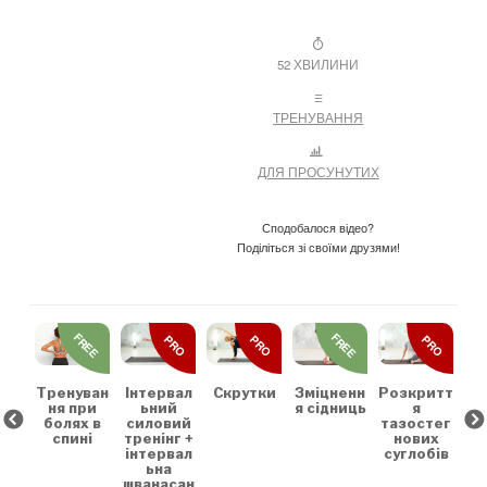
52 ХВИЛИНИ
ТРЕНУВАННЯ
ДЛЯ ПРОСУНУТИХ
Сподобалося відео?
Поділіться зі своїми друзями!
REE
FREE
FREE
PRO
PRO
PRO
льн
Зр
та
на
коє
Тренуван
Скрутки
Зміцненн
Розкритт
Інтервал
х
ня при
я сідниць
я
ьний
болях в
тазостег
силовий
спині
нових
тренінг +
суглобів
інтервал
ьна
шванасан