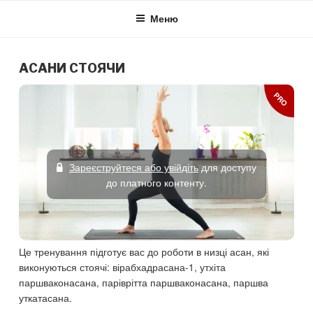
Skip
Меню
to
content
АСАНИ СТОЯЧИ
PRO
Зареєструйтеся або увійдіть
для доступу
до платного контенту.
Це тренування підготує вас до роботи в низці асан, які
виконуються стоячі: вірабхадрасана-1, утхіта
паршваконасана, паріврітта паршваконасана, паршва
уткатасана.