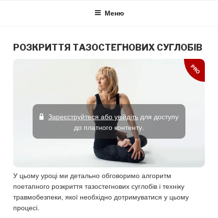
Skip
Меню
to
content
РОЗКРИТТЯ ТАЗОСТЕГНОВИХ СУГЛОБІВ
PRO
Зареєструйтеся або увійдіть
для доступу
до платного контенту.
У цьому уроці ми детально обговоримо алгоритм
поетапного розкриття тазостегнових суглобів і техніку
травмобезпеки, якої необхідно дотримуватися у цьому
процесі.