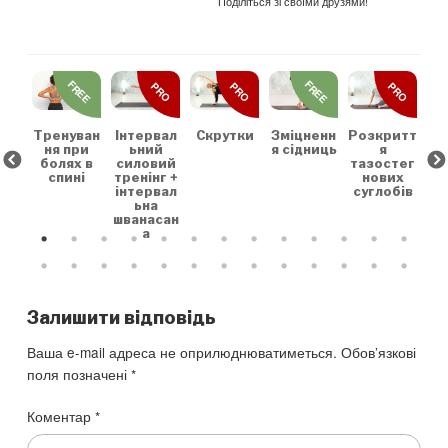
Поділіться зі своїми друзями!
REE
FREE
FREE
PRO
PRO
PRO
льн
Зр
та
на
коє
Тренуван
Скрутки
Зміцненн
Розкритт
Інтервал
х
ня при
я сідниць
я
ьний
болях в
тазостег
силовий
спині
нових
тренінг +
суглобів
інтервал
ьна
шванасан
а
Залишити відповідь
Ваша e-mail адреса не оприлюднюватиметься.
Обов’язкові
поля позначені
*
Коментар
*