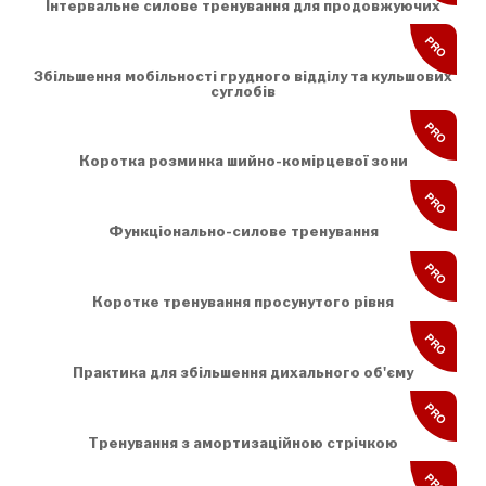
Інтервальне силове тренування для продовжуючих
PRO
Збільшення мобільності грудного відділу та кульшових
суглобів
PRO
Коротка розминка шийно-комірцевої зони
PRO
Функціонально-силове тренування
PRO
Коротке тренування просунутого рівня
PRO
Практика для збільшення дихального об'єму
PRO
Тренування з амортизаційною стрічкою
PRO