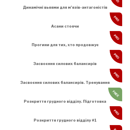
Динамічні вьяями для м’язів-антагоністів
PRO
Асани стоячи
PRO
Прогини для тих, хто продовжує
PRO
Засвоєння силових балансирів
PRO
Засвоєння силових балансирів. Тренування
FREE
Розкриття грудного відділу. Підготовка
PRO
Розкриття грудного відділу #1