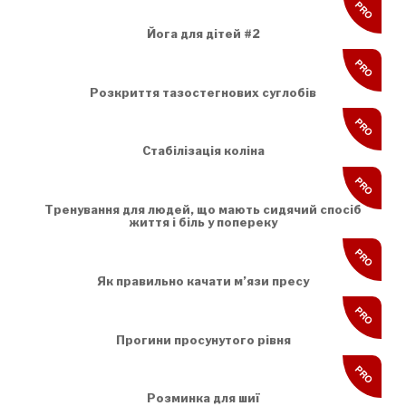
PRO
Йога для дітей #2
PRO
Розкриття тазостегнових суглобів
PRO
Стабілізація коліна
PRO
Тренування для людей, що мають сидячий спосіб
життя і біль у попереку
PRO
Як правильно качати м’язи пресу
PRO
Прогини просунутого рівня
PRO
Розминка для шиї