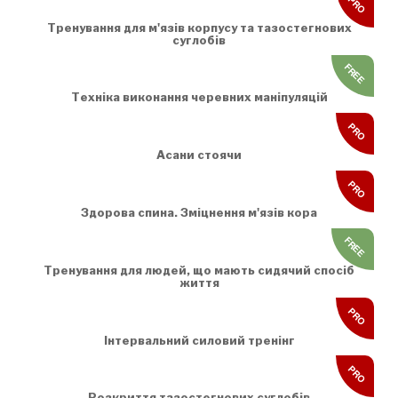
PRO
Тренування для м'язів корпусу та тазостегнових
суглобів
FREE
Техніка виконання черевних маніпуляцій
PRO
Асани стоячи
PRO
Здорова спина. Зміцнення м'язів кора
FREE
Тренування для людей, що мають сидячий спосіб
життя
PRO
Інтервальний силовий тренінг
PRO
Розкриття тазостегнових суглобів