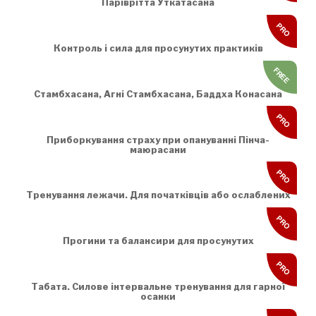
Паріврітта Уткатасана
PRO
Контроль і сила для просунутих практиків
FREE
Стамбхасана, Агні Стамбхасана, Баддха Конасана
PRO
Приборкування страху при опануванні Пінча-
маюрасани
PRO
Тренування лежачи. Для початківців або ослаблених
PRO
Прогини та балансири для просунутих
PRO
Табата. Силове інтервальне тренування для гарної
осанки