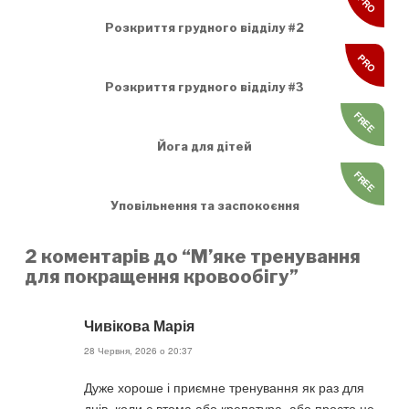
PRO
Розкриття грудного відділу #2
PRO
Розкриття грудного відділу #3
FREE
Йога для дітей
FREE
Уповільнення та заспокоєння
2 коментарів до “М’яке тренування
для покращення кровообігу”
Чивікова Марія
28 Червня, 2026 о 20:37
Дуже хороше і приємне тренування як раз для
днів, коли є втома або крепатура, або просто не