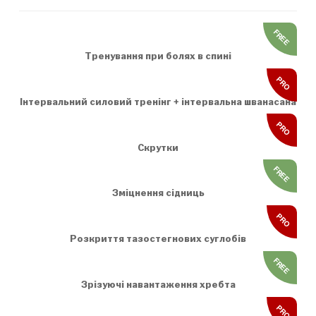
FREE
Тренування при болях в спині
PRO
Інтервальний силовий тренінг + інтервальна шванасана
PRO
Скрутки
FREE
Зміцнення сідниць
PRO
Розкриття тазостегнових суглобів
FREE
Зрізуючі навантаження хребта
PRO