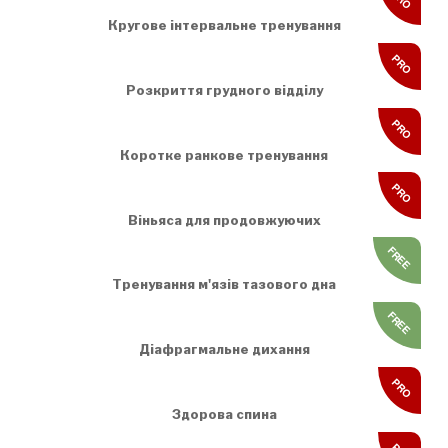
Кругове інтервальне тренування
PRO
Розкриття грудного відділу
PRO
Коротке ранкове тренування
PRO
Віньяса для продовжуючих
FREE
Тренування м'язів тазового дна
FREE
Діафрагмальне дихання
PRO
Здорова спина