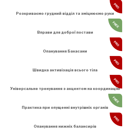
PRO
Розкриваємо грудний відділ та зміцнюємо руки
FREE
Вправи для доброї постави
PRO
Опанування Бакасани
PRO
Швидка активізація всього тіла
PRO
Універсальне тренування з акцентом на координацію
FREE
Практика при опущенні внутрішніх органів
PRO
Опанування нижніх балансирів