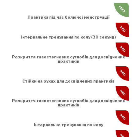
FREE
Практика під час болючої менструації
PRO
Інтервальне тренування по колу (30 секунд)
PRO
Розкриття тазостегнових суглобів для досвідчених
практиків
PRO
Стійки на руках для досвідчених практиків
PRO
Розкриття тазостегнових суглобів для досвідчених
практиків
PRO
Інтервальне тренування по колу
PRO