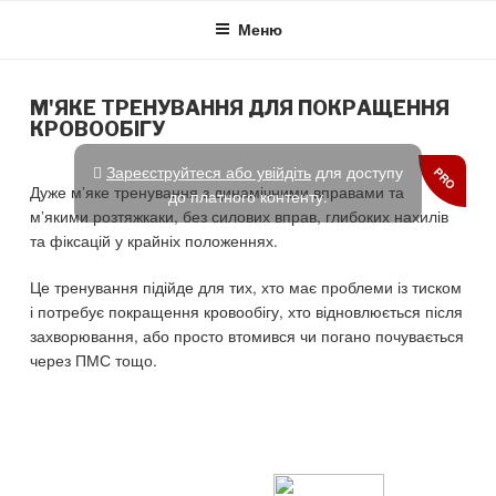
Skip
Меню
to
content
М'ЯКЕ ТРЕНУВАННЯ ДЛЯ ПОКРАЩЕННЯ
КРОВООБІГУ
Зареєструйтеся або увійдіть
для доступу
PRO
Дуже м’яке тренування з динамічними вправами та
до платного контенту.
м’якими розтяжкаки, без силових вправ, глибоких нахилів
та фіксацій у крайніх положеннях.
Це тренування підійде для тих, хто має проблеми із тиском
і потребує покращення кровообігу, хто відновлюється після
захворювання, або просто втомився чи погано почувається
через ПМС тощо.