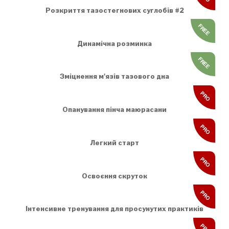
Розкриття тазостегнових суглобів #2
FREE
Динамічна розминка
FREE
Зміцнення м'язів тазового дна
PRO
Опанування пінча маюрасани
PRO
Легкий старт
PRO
Освоєння скруток
PRO
Інтенсивне тренування для просунутих практиків
PRO