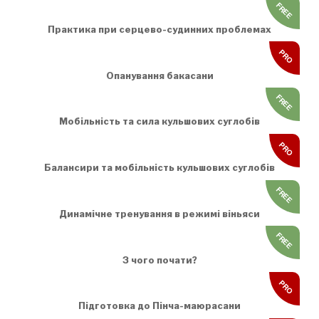
FREE
Практика при серцево-судинних проблемах
PRO
Опанування бакасани
FREE
Мобільність та сила кульшових суглобів
PRO
Балансири та мобільність кульшових суглобів
FREE
Динамічне тренування в режимі віньяси
FREE
З чого почати?
PRO
Підготовка до Пінча-маюрасани