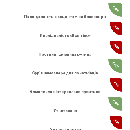
FREE
Послідовність з акцентом на балансири
PRO
Послідовність «Все тіло»
PRO
Прогини: циклічна рутина
FREE
Сур'я намаскара для початківців
PRO
Комплексна інтервальна практика
FREE
Уткатасана
PRO
Аштавакрасана