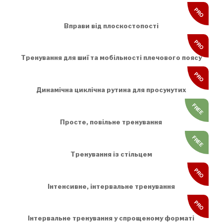
PRO
Вправи від плоскостопості
PRO
Тренування для шиї та мобільності плечового поясу
PRO
Динамічна циклічна рутина для просунутих
FREE
Просте, повільне тренування
FREE
Тренування із стільцем
PRO
Інтенсивне, інтервальне тренування
PRO
Інтервальне тренування у спрощеному форматі