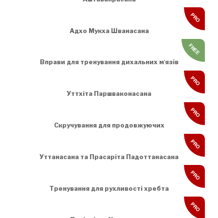
PRO
Адхо Мукха Шванасана
FREE
Вправи для тренування дихальних мʼязів
PRO
Уттхіта Паршваконасана
PRO
Скручування для продовжуючих
PRO
Уттанасана та Прасаріта Падоттанасана
PRO
Тренування для рухливості хребта
PRO