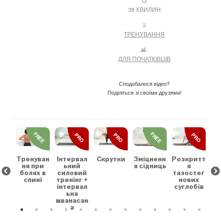
39 ХВИЛИН
ТРЕНУВАННЯ
ДЛЯ ПОЧАТКІВЦІВ
Сподобалося відео?
Поділіться зі своїми друзями!
REE
FREE
FREE
PRO
PRO
PRO
льн
Зр
та
на
коє
Тренуван
Скрутки
Зміцненн
Розкритт
Інтервал
х
ня при
я сідниць
я
ьний
болях в
тазостег
силовий
спині
нових
тренінг +
суглобів
інтервал
ьна
шванасан
а