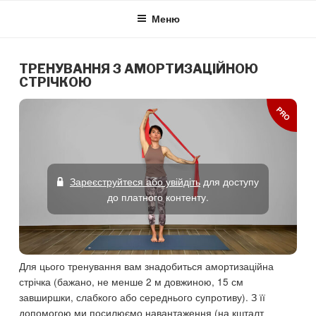
Skip
Меню
to
content
ТРЕНУВАННЯ З АМОРТИЗАЦІЙНОЮ
СТРІЧКОЮ
PRO
Зареєструйтеся або увійдіть
для доступу
до платного контенту.
Для цього тренування вам знадобиться амортизаційна
стрічка (бажано, не менше 2 м довжиною, 15 см
завширшки, слабкого або середнього супротиву). З її
допомогою ми посилюємо навантаження (на кшталт