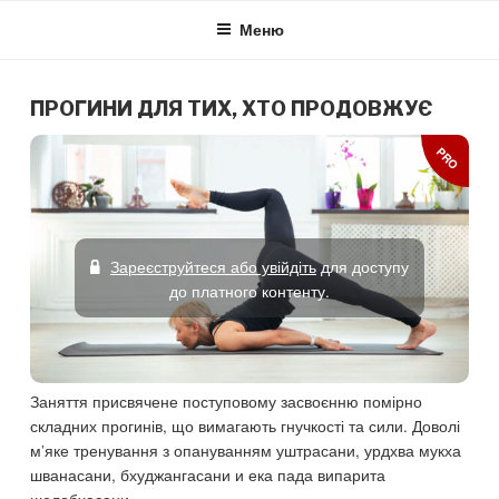
Skip
Меню
to
content
ПРОГИНИ ДЛЯ ТИХ, ХТО ПРОДОВЖУЄ
PRO
Зареєструйтеся або увійдіть
для доступу
до платного контенту.
Заняття присвячене поступовому засвоєнню помірно
складних прогинів, що вимагають гнучкості та сили. Доволі
м’яке тренування з опануванням уштрасани, урдхва мукха
шванасани, бхуджангасани и ека пада випарита
шелобхасани.