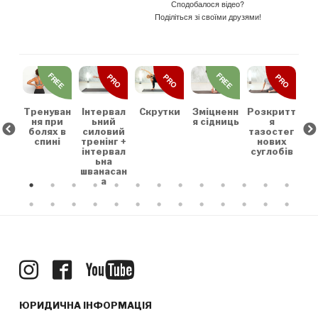
Сподобалося відео?
Поділіться зі своїми друзями!
REE
FREE
FREE
PRO
PRO
PRO
льн
Зр
та
на
коє
Тренуван
Скрутки
Зміцненн
Розкритт
Інтервал
х
ня при
я сідниць
я
ьний
болях в
тазостег
силовий
спині
нових
тренінг +
суглобів
інтервал
ьна
шванасан
а
ЮРИДИЧНА ІНФОРМАЦІЯ