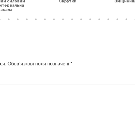
Скрутки
Зміцненн
ний силовий
інтервальна
асана
ся.
Обов’язкові поля позначені
*