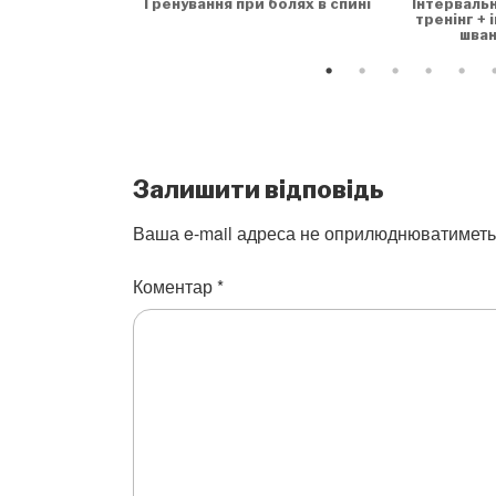
Тренування при болях в спині
Інтерваль
тренінг + 
шван
Залишити відповідь
Ваша e-mail адреса не оприлюднюватиметь
Коментар
*