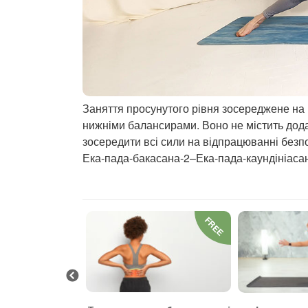
Заняття просунутого рівня зосереджене на 
нижніми балансирами. Воно не містить дода
зосередити всі сили на відпрацюванні без
Ека-пада-бакасана-2–Ека-пада-каундініасан
FREE
FREE
 та заспокоєння