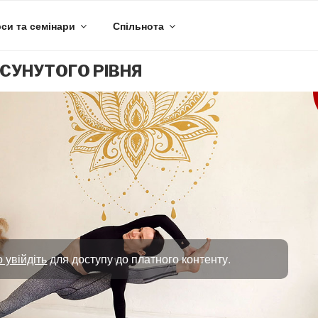
си та семінари
Спільнота
СУНУТОГО РІВНЯ
 увійдіть
для доступу до платного контенту.