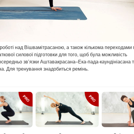
роботі над Вішвамітрасаною, а також кількома переходами 
ткової силової підготовки для того, щоб була можливість
посередньо зв’язки Аштавакрасана–Ека-пада-каундініасана 
а. Для тренування знадобиться ремінь.
PRO
PRO