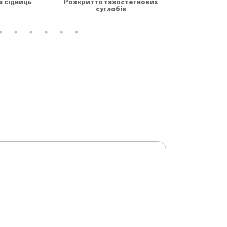
я сідниць
Розкриття тазостегнових
суглобів