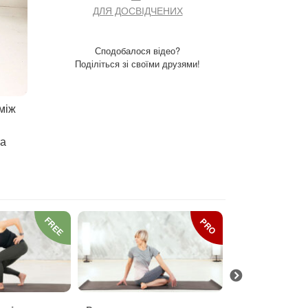
ДЛЯ ДОСВІДЧЕНИХ
Сподобалося відео?
Поділіться зі своїми друзями!
між
та
FREE
PRO
Зрізуючі на
хреб