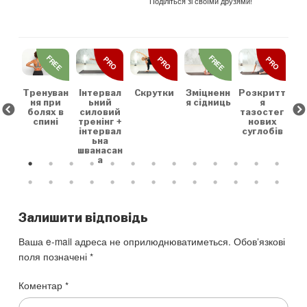
Поділіться зі своїми друзями!
REE
FREE
FREE
PRO
PRO
PRO
льн
Зр
та
на
коє
Тренуван
Скрутки
Зміцненн
Розкритт
Інтервал
х
ня при
я сідниць
я
ьний
болях в
тазостег
силовий
спині
нових
тренінг +
суглобів
інтервал
ьна
шванасан
а
Залишити відповідь
Ваша e-mail адреса не оприлюднюватиметься.
Обов’язкові
поля позначені
*
Коментар
*