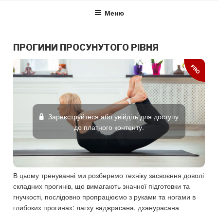
Skip
Меню
to
content
ПРОГИНИ ПРОСУНУТОГО РІВНЯ
PRO
Зареєструйтеся або увійдіть
для доступу
до платного контенту.
В цьому тренуванні ми розберемо техніку засвоєння доволі
складних прогинів, що вимагають значної підготовки та
гнучкості, послідовно пропрацюємо з руками та ногами в
глибоких прогинах: лагху ваджрасана, дханурасана