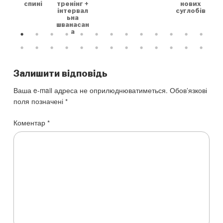
спині
нових
тренінг +
суглобів
інтервал
ьна
шванасан
а
Залишити відповідь
Ваша e-mail адреса не оприлюднюватиметься.
Обов’язкові
поля позначені
*
Коментар
*