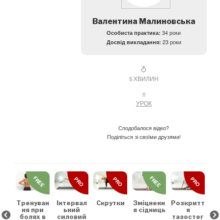
Валентина Малиновська
Особиста практика:
34 роки
Досвід викладання:
23 роки
5 ХВИЛИН
УРОК
Сподобалося відео?
Поділіться зі своїми друзями!
REE
FREE
FREE
PRO
PRO
PRO
льн
Зр
та
на
коє
Тренуван
Скрутки
Зміцненн
Розкритт
Інтервал
х
ня при
я сідниць
я
ьний
болях в
тазостег
силовий