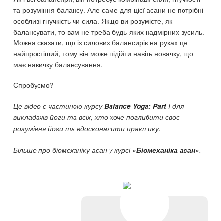
та розуміння балансу. Але саме для цієї асани не потрібні
особливі гнучкість чи сила. Якщо ви розумієте, як
балансувати, то вам не треба будь-яких надмірних зусиль.
Можна сказати, що із силових балансирів на руках це
найпростіший, тому він може підійти навіть новачку, що
має навичку балансування.
Спробуємо?
Це відео є частиною курсу
Balance Yoga: Part
I для
викладачів йоги та всіх, хто хоче поглибити своє
розуміння йоги та вдосконалити практику.
Більше про біомеханіку асан у курсі «
Біомеханіка асан
».