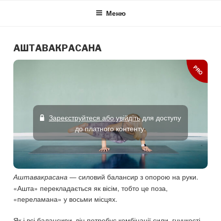
Skip
Меню
to
content
АШТАВАКРАСАНА
PRO
Зареєструйтеся або увійдіть
для доступу
до платного контенту.
— силовий балансир з опорою на руки.
Аштавакрасана
«Ашта» перекладається як вісім, тобто це поза,
«переламана» у восьми місцях.
Як і всі балансири, він потребує комбінації сили, гнучкості