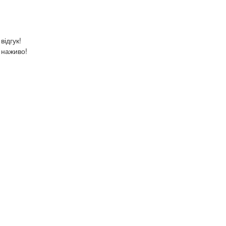
відгук!
 наживо!