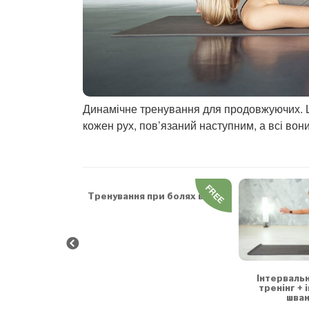
Динамічне тренування для продовжуючих. Ц
кожен рух, пов’язаний наступним, а всі вони
FREE
FREE
 та заспокоєння
Тренування при болях в спині
Інтерваль
тренінг + 
шван