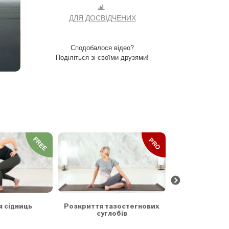
ДЛЯ ДОСВІДЧЕНИХ
Сподобалося відео?
Поділіться зі своїми друзями!
FREE
PRO
Зрізуючі на
хреб
я сідниць
Розкриття тазостегнових
суглобів