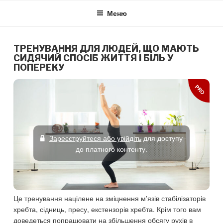
Skip
Меню
to
content
ТРЕНУВАННЯ ДЛЯ ЛЮДЕЙ, ЩО МАЮТЬ
СИДЯЧИЙ СПОСІБ ЖИТТЯ І БІЛЬ У
ПОПЕРЕКУ
PRO
Зареєструйтеся або увійдіть
для доступу
до платного контенту.
Це тренування націлене на зміцнення м’язів стабілізаторів
хребта, сідниць, пресу, екстензорів хребта. Крім того вам
доведеться попрацювати на збільшення обсягу рухів в