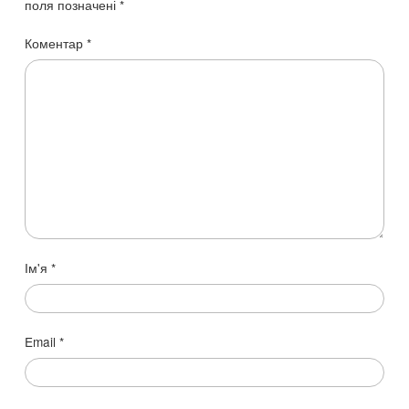
поля позначені
*
Коментар
*
Ім'я
*
Email
*