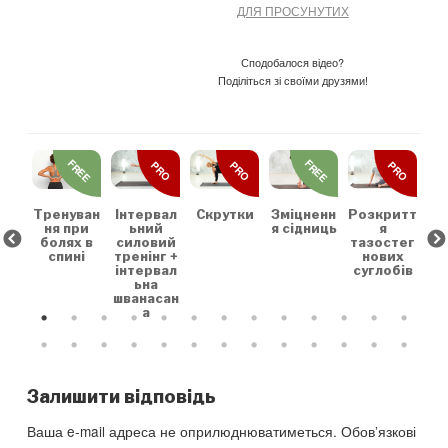
ДЛЯ ПРОСУНУТИХ
Сподобалося відео?
Поділіться зі своїми друзями!
REE
FREE
FREE
PRO
PRO
PRO
льн
Зр
та
на
коє
Тренуван
Скрутки
Зміцненн
Розкритт
Інтервал
х
ня при
я сідниць
я
ьний
болях в
тазостег
силовий
спині
нових
тренінг +
суглобів
інтервал
ьна
шванасан
а
Залишити відповідь
Ваша e-mail адреса не оприлюднюватиметься.
Обов’язкові